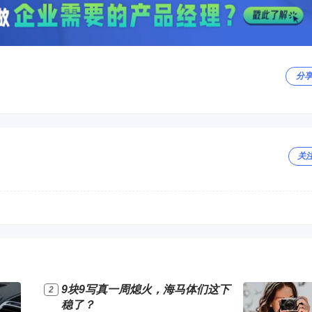
分
关
9块9写真一周熄火，海马体们这下
稳了？