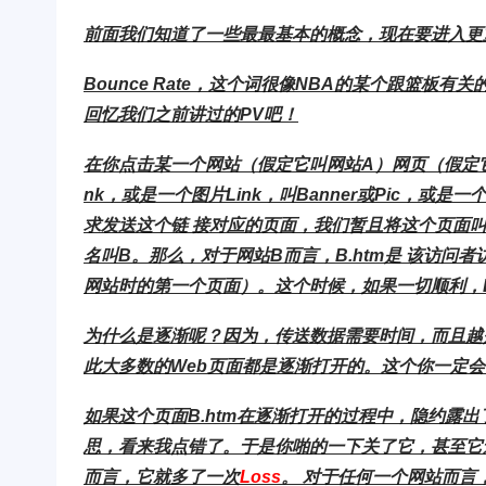
前面我们知道了一些最最基本的概念，现在要进入更
Bounce Rate，这个词很像NBA的某个跟篮
回忆我们之前讲过的PV吧！
在你点击某一个网站（假定它叫网站A）网页（假定它叫A.
nk，或是一个图片Link，叫Banner或Pic，或是
求发送这个链 接对应的页面，我们暂且将这个页面叫做
名叫B。那么，对于网站B而言，B.htm是 该访问者
网站时的第一个页面）。这个时候，如果一切顺利，B.
为什么是逐渐呢？因为，传送数据需要时间，而且越
此大多数的Web页面都是逐渐打开的。这个你一定
如果这个页面B.htm在逐渐打开的过程中，隐约露
思，看来我点错了。于是你啪的一下关了它，甚至它
而言，它就多了一次
Loss
。 对于任何一个网站而言，