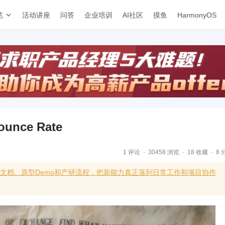
览
活动讲座
问答
企业培训
AI社区
摸鱼
HarmonyOS
ce Rate
1 评论
30458 浏览
18 收藏
8 
求文档、原型Demo和产研流程，把新能力真正落到日常工作和项目协作