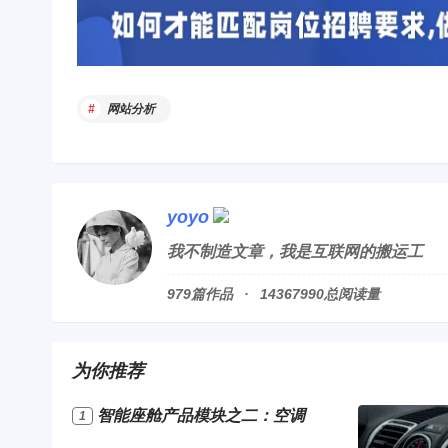
网站分析
yoyo
我不制造文章，我是互联网的搬运工
979篇作品
14367990总阅读量
为你推荐
智能座舱产品模块之二：空调