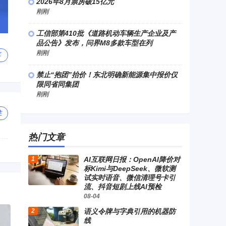
2026年8月票房破15亿元
刚刚
工信部第410批《道路机动车辆生产企业及产
品公告》发布，问界M8多款车型在列
刚刚
享
禁止“抱团”抬价！东北明确新能源集中报价仅
限同省同集团
刚刚
注
热门文章
AI互联网日报：OpenAI降价对
标Kimi与DeepSeek、微软测
试实时语音、微信清理号卡引
流、抖音短剧上线AI预检
08-04
语义令牌与字典引用的机器防
线