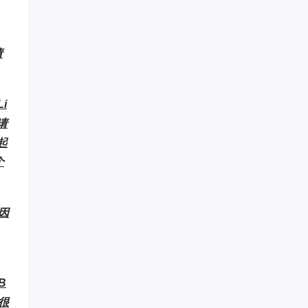
请
i
请
起
个
因
B
很