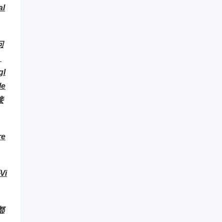
al
问
，
l
le
接
e
i
都