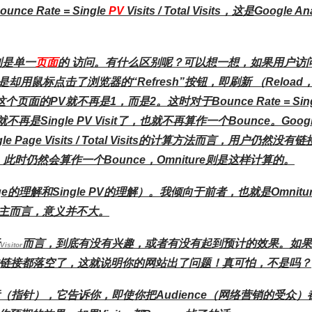
unce Rate = Single
PV
Visits / Total Visits，这是Google An
则是单一
页面
的 访问。有什么区别呢？可以想一想，如果用户访
鼠标点击了浏览器的“Refresh”按钮，即刷新 （Reload
个页面的PV就不再是1，而是2。这时对于Bounce Rate = Sing
isit就不再是Single PV Visit了，也就不再算作一个Bounce。Goog
e Page Visits / Total Visits的计算方法而言，用户仍然没有链
ts，此时仍然会算作一个Bounce，Omniture则是这样计算的。
ge的理解和Single PV的理解）
。我倾向于前者，也就是Omnitur
主而言，意义并不大。
而言，到底有没有兴趣，或者有没有起到预计的效果。如果V
Visitor
击的链接都落空了，这就说明你的网站出了问题！真可怕，不是吗？
指标（指针），它告诉你，即使你把Audience（网络营销的受众）