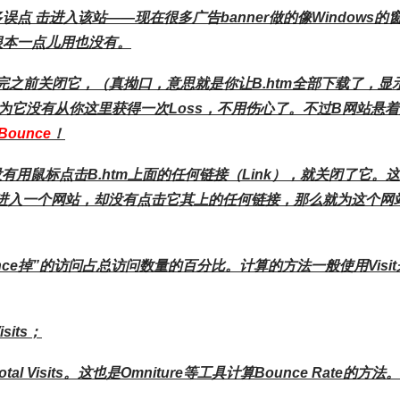
点 击进入该站——现在很多广告banner做的像Windows的
根本一点儿用也没有。
完之前关闭它，（真拗口，意思就是你让B.htm全部下载了，显
为它没有从你这里获得一次Loss，不用伤心了。不过B网站悬着
Bounce
！
没有用鼠标点击B.htm上面的任何链接（Link），就关闭了它。
成功进入一个网站，却没有点击它其上的任何链接，那么就为这个网
unce掉”的访问占总访问数量的百分比。计算的方法一般使用Visit
sits；
 / Total Visits。这也是Omniture等工具计算Bounce Rate的方法。