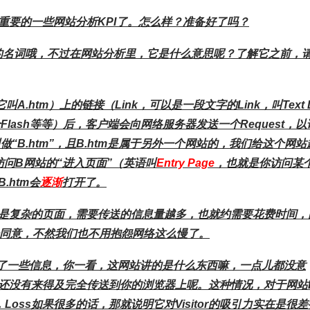
重要的一些网站分析KPI了。怎么样？准备好了吗？
板有关的名词哦，不过在网站分析里，它是什么意思呢？了解它之前，
htm）上的链接（Link，可以是一段文字的Link，叫Text L
一个Flash等等）后，客户端会向网络服务器发送一个Request，以
“B.htm”，且B.htm是属于另外一个网站的，我们给这个网站
访问B网站的“进入页面”（英语叫
Entry Page
，也就是你访问某
htm会
逐渐
打开了。
是复杂的页面，需要传送的信息量越多，也就约需要花费时间，
会同意，不然我们也不用抱怨网络这么慢了。
出了一些信息，你一看，这网站讲的是什么东西嘛，一点儿都没意
还没有来得及完全传送到你的浏览器上呢。这种情况，对于网站
Loss如果很多的话，那就说明它对Visitor的吸引力实在是很差