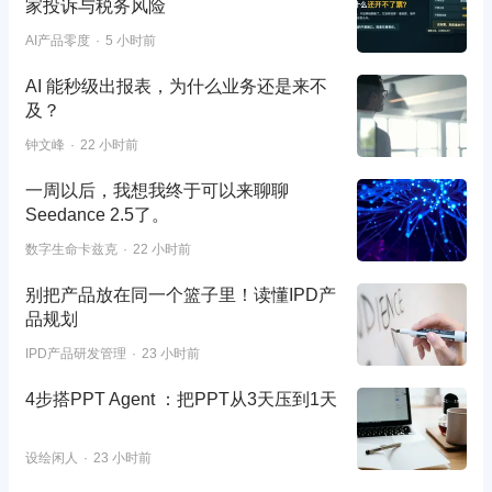
家投诉与税务风险
AI产品零度
5 小时前
AI 能秒级出报表，为什么业务还是来不
及？
钟文峰
22 小时前
一周以后，我想我终于可以来聊聊
Seedance 2.5了。
数字生命卡兹克
22 小时前
别把产品放在同一个篮子里！读懂IPD产
品规划
IPD产品研发管理
23 小时前
4步搭PPT Agent ：把PPT从3天压到1天
设绘闲人
23 小时前