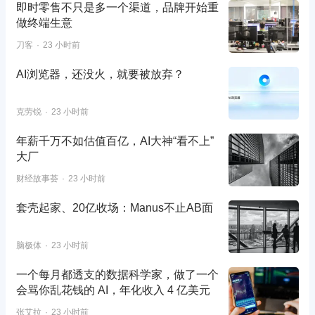
即时零售不只是多一个渠道，品牌开始重
做终端生意
刀客
23 小时前
AI浏览器，还没火，就要被放弃？
克劳锐
23 小时前
年薪千万不如估值百亿，AI大神“看不上”
大厂
财经故事荟
23 小时前
套壳起家、20亿收场：Manus不止AB面
脑极体
23 小时前
一个每月都透支的数据科学家，做了一个
会骂你乱花钱的 AI，年化收入 4 亿美元
张艾拉
23 小时前