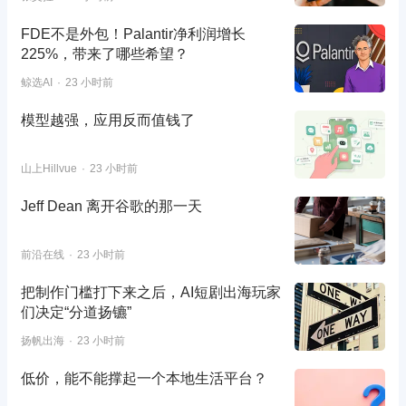
FDE不是外包！Palantir净利润增长
225%，带来了哪些希望？
鲸选AI
23 小时前
模型越强，应用反而值钱了
山上Hillvue
23 小时前
Jeff Dean 离开谷歌的那一天
前沿在线
23 小时前
把制作门槛打下来之后，AI短剧出海玩家
们决定“分道扬镳”
扬帆出海
23 小时前
低价，能不能撑起一个本地生活平台？