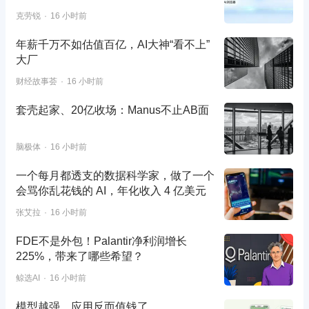
克劳锐
16 小时前
年薪千万不如估值百亿，AI大神“看不上”
大厂
财经故事荟
16 小时前
套壳起家、20亿收场：Manus不止AB面
脑极体
16 小时前
一个每月都透支的数据科学家，做了一个
会骂你乱花钱的 AI，年化收入 4 亿美元
张艾拉
16 小时前
FDE不是外包！Palantir净利润增长
225%，带来了哪些希望？
鲸选AI
16 小时前
模型越强，应用反而值钱了