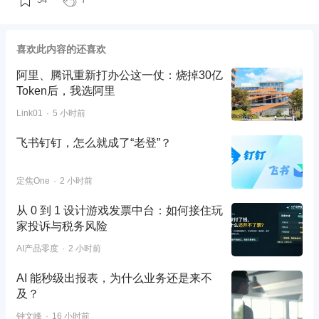
喜欢此内容的还喜欢
阿里、腾讯重新打办公这一仗：烧掉30亿
Token后，我选阿里
Link01
5 小时前
飞书钉钉，怎么就成了“老登”？
定焦One
2 小时前
从 0 到 1 设计游戏发票中台：如何接住玩
家投诉与税务风险
AI产品零度
2 小时前
AI 能秒级出报表，为什么业务还是来不
及？
钟文峰
16 小时前