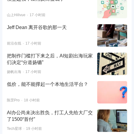
山上Hillvue
17 小时前
Jeff Dean 离开谷歌的那一天
前沿在线
17 小时前
把制作门槛打下来之后，AI短剧出海玩家
们决定“分道扬镳”
扬帆出海
17 小时前
低价，能不能撑起一个本地生活平台？
陈罡Pro
18 小时前
AI办公尚未决出胜负，打工人先给大厂交
了1500“首付”
Tech星球
19 小时前