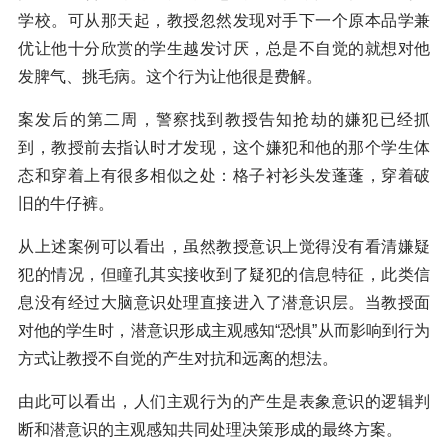
学校。可从那天起，教授忽然发现对手下一个原本品学兼
优让他十分欣赏的学生越发讨厌，总是不自觉的就想对他
发脾气、挑毛病。这个行为让他很是费解。
案发后的第二周，警察找到教授告知抢劫的嫌犯已经抓
到，教授前去指认时才发现，这个嫌犯和他的那个学生体
态和穿着上有很多相似之处：格子衬衫头发蓬蓬，穿着破
旧的牛仔裤。
从上述案例可以看出，虽然教授意识上觉得没有看清嫌疑
犯的情况，但瞳孔其实接收到了疑犯的信息特征，此类信
息没有经过大脑意识处理直接进入了潜意识层。当教授面
对他的学生时，潜意识形成主观感知“恐惧”从而影响到行为
方式让教授不自觉的产生对抗和远离的想法。
由此可以看出，人们主观行为的产生是表象意识的逻辑判
断和潜意识的主观感知共同处理决策形成的最终方案。