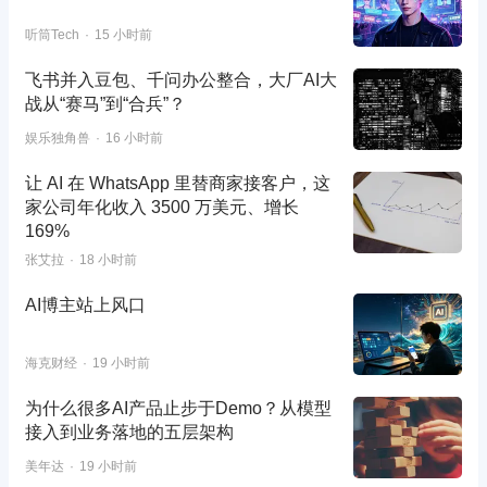
听筒Tech
15 小时前
飞书并入豆包、千问办公整合，大厂AI大
战从“赛马”到“合兵”？
娱乐独角兽
16 小时前
让 AI 在 WhatsApp 里替商家接客户，这
家公司年化收入 3500 万美元、增长
169%
张艾拉
18 小时前
AI博主站上风口
海克财经
19 小时前
为什么很多AI产品止步于Demo？从模型
接入到业务落地的五层架构
美年达
19 小时前