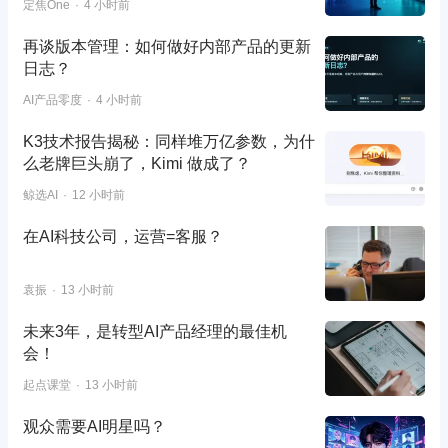
定焦One
4 小时前
再谈版本管理：如何做好内部产品的更新
日志？
AI产品零度
4 小时前
K3技术报告揭秘：同样堆万亿参数，为什
么老牌巨头崩了，Kimi 做成了？
鲸选AI
12 小时前
在AI科技公司，运营=客服？
袁振
13 小时前
未来3年，是转型AI产品经理的最佳机
会！
起点课堂
13 小时前
观众需要AI明星吗？