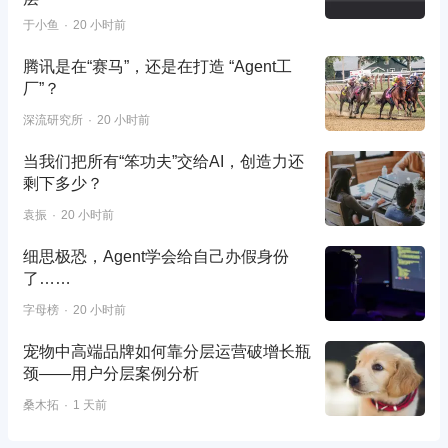
于小鱼
20 小时前
腾讯是在“赛马”，还是在打造 “Agent工
厂”？
深流研究所
20 小时前
当我们把所有“笨功夫”交给AI，创造力还
剩下多少？
袁振
20 小时前
细思极恐，Agent学会给自己办假身份
了……
字母榜
20 小时前
宠物中高端品牌如何靠分层运营破增长瓶
颈——用户分层案例分析
桑木拓
1 天前