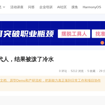
览
活动讲座
问答
企业培训
AI社区
摸鱼
HarmonyOS
代人，结果被泼了冷水
0 评论
5212 浏览
5 收藏
29 
求文档、原型Demo和产研流程，把新能力真正落到日常工作和项目协作