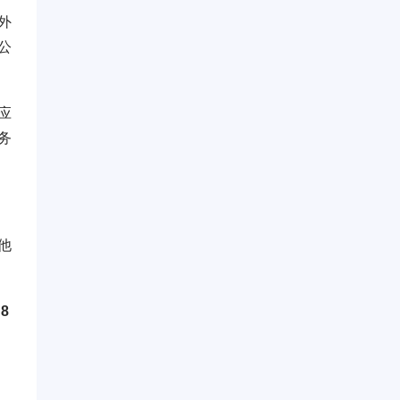
外
公
应
务
他
8