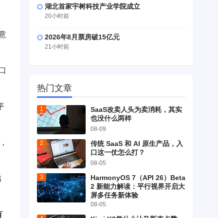
湖北首家宇树科技产业学院成立
20小时前
意
2026年8月票房破15亿元
21小时前
口
热门文章
平
SaaS改卖人头为卖消耗，其实
也没什么两样
08-09
元，
传统 SaaS 和 AI 原生产品，入
口这一仗怎么打？
08-05
HarmonyOS 7（API 26）Beta
出
2 新能力解读：平行视界开启大
屏多任务新体验
08-05
有