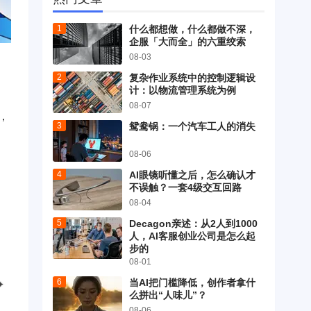
什么都想做，什么都做不深，
企服「大而全」的六重绞索
08-03
复杂作业系统中的控制逻辑设
计：以物流管理系统为例
08-07
，
鸳鸯锅：一个汽车工人的消失
08-06
AI眼镜听懂之后，怎么确认才
不误触？一套4级交互回路
08-04
Decagon亲述：从2人到1000
人，AI客服创业公司是怎么起
步的
08-01
当AI把门槛降低，创作者拿什
么拼出“人味儿”？
08-06