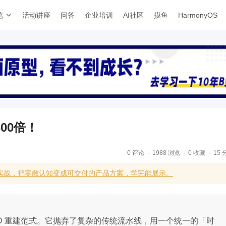
览
活动讲座
问答
企业培训
AI社区
摸鱼
HarmonyOS
00倍！
0 评论
1988 浏览
0 收藏
15 
补实战，把零散认知变成可交付的产品方案，学完能展示。
动态 4D 重建范式。它抛弃了复杂的传统流水线，用一个统一的「时