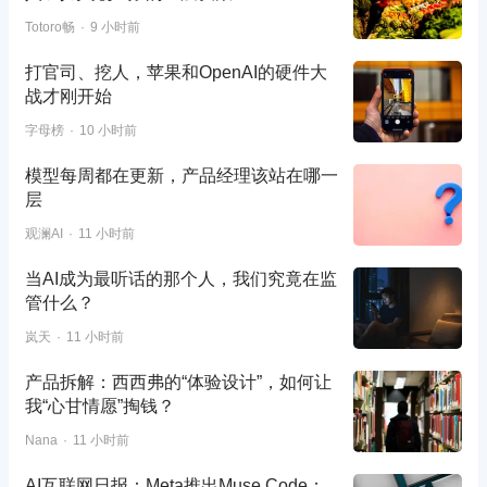
Totoro畅
9 小时前
打官司、挖人，苹果和OpenAI的硬件大
战才刚开始
字母榜
10 小时前
模型每周都在更新，产品经理该站在哪一
层
观澜AI
11 小时前
当AI成为最听话的那个人，我们究竟在监
管什么？
岚天
11 小时前
产品拆解：西西弗的“体验设计”，如何让
我“心甘情愿”掏钱？
Nana
11 小时前
AI互联网日报：Meta推出Muse Code；