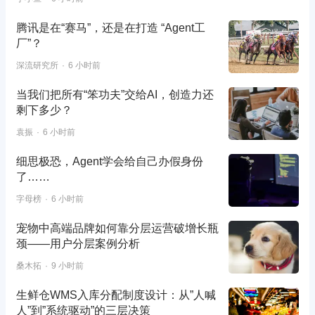
腾讯是在“赛马”，还是在打造 “Agent工
厂”？
深流研究所
6 小时前
当我们把所有“笨功夫”交给AI，创造力还
剩下多少？
袁振
6 小时前
细思极恐，Agent学会给自己办假身份
了……
字母榜
6 小时前
宠物中高端品牌如何靠分层运营破增长瓶
颈——用户分层案例分析
桑木拓
9 小时前
生鲜仓WMS入库分配制度设计：从”人喊
人”到”系统驱动”的三层决策