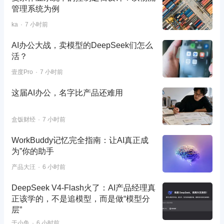
管理系统为例
ka
7 小时前
AI办公大战，卖模型的DeepSeek们怎么
活？
壹度Pro
7 小时前
这届AI办公，名字比产品还难用
盒饭财经
7 小时前
WorkBuddy记忆完全指南：让AI真正成
为”你的助手
产品大汪
6 小时前
DeepSeek V4-Flash火了：AI产品经理真
正该学的，不是追模型，而是做“模型分
层”
于小鱼
6 小时前