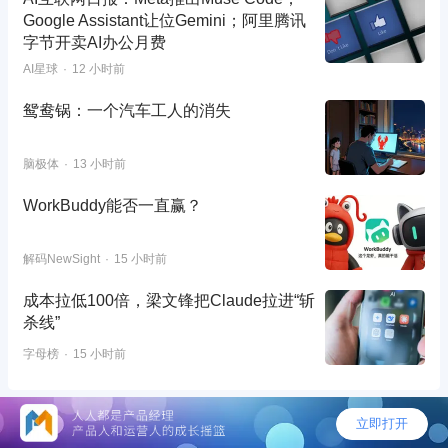
Google Assistant让位Gemini；阿里腾讯
字节开卖AI办公月费
AI星球
12 小时前
鸳鸯锅：一个汽车工人的消失
脑极体
13 小时前
WorkBuddy能否一直赢？
解码NewSight
15 小时前
成本拉低100倍，梁文锋把Claude拉进“斩
杀线”
字母榜
15 小时前
©2026 - 人人都是产品经理