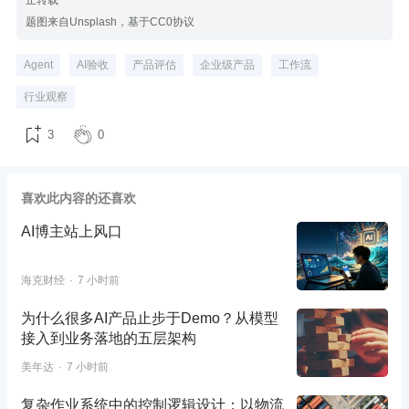
题图来自Unsplash，基于CC0协议
Agent
AI验收
产品评估
企业级产品
工作流
行业观察
3
0
喜欢此内容的还喜欢
AI博主站上风口
海克财经
7 小时前
为什么很多AI产品止步于Demo？从模型
接入到业务落地的五层架构
美年达
7 小时前
复杂作业系统中的控制逻辑设计：以物流