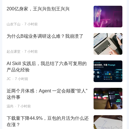
200亿身家，王兴兴告别王兴兴
山农下山
7 小时前
为什么B端业务调研这么难？我崩溃了
起点课堂
7 小时前
AI Skill 实践后，我总结了六条可复用的
产品化经验
JC
7 小时前
近两个月体感：Agent 一定会颠覆“管人”
这件事
温尚
7 小时前
下载量下降44.9%，豆包的月活为什么还
在涨？