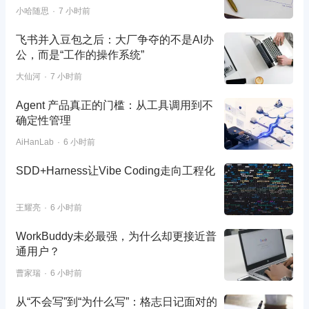
小哈随思
7 小时前
飞书并入豆包之后：大厂争夺的不是AI办
公，而是“工作的操作系统”
大仙河
7 小时前
Agent 产品真正的门槛：从工具调用到不
确定性管理
AiHanLab
6 小时前
SDD+Harness让Vibe Coding走向工程化
王耀亮
6 小时前
WorkBuddy未必最强，为什么却更接近普
通用户？
曹家瑞
6 小时前
从“不会写”到“为什么写”：格志日记面对的