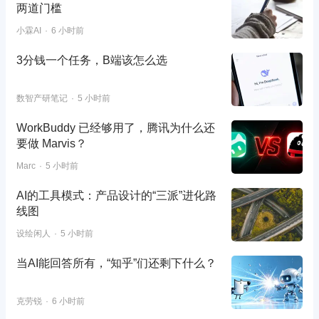
两道门槛
小霖AI
6 小时前
3分钱一个任务，B端该怎么选
数智产研笔记
5 小时前
WorkBuddy 已经够用了，腾讯为什么还
要做 Marvis？
Marc
5 小时前
AI的工具模式：产品设计的“三派”进化路
线图
设绘闲人
5 小时前
当AI能回答所有，“知乎”们还剩下什么？
克劳锐
6 小时前