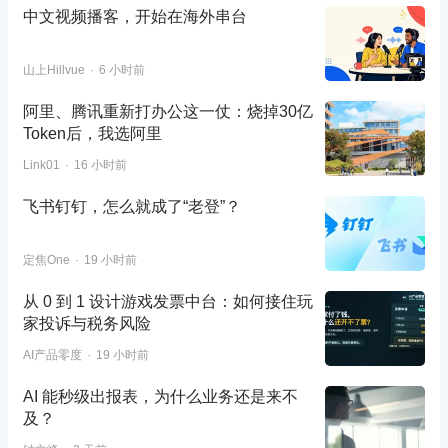
中文视频播客，开始在海外串台
山上Hillvue
6 小时前
阿里、腾讯重新打办公这一仗：烧掉30亿
Token后，我选阿里
Link01
16 小时前
飞书钉钉，怎么就成了“老登”？
定焦One
19 小时前
从 0 到 1 设计游戏发票中台：如何接住玩
家投诉与税务风险
AI产品零度
19 小时前
AI 能秒级出报表，为什么业务还是来不
及？