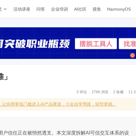
览
活动讲座
问答
企业培训
AI社区
摸鱼
HarmonyOS
准」
3 评论
2766 浏览
2 收藏
11 
，让你用更低门槛进入AI产品赛道，少走自学弯路，转型更稳。
用户信任正在被悄然透支。本文深度拆解AI可信交互体系的设