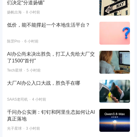
们决定“分道扬镳”
扬帆出海
8 小时前
低价，能不能撑起一个本地生活平台？
陈罡Pro
6 小时前
AI办公尚未决出胜负，打工人先给大厂交
了1500“首付”
Tech星球
5 小时前
大厂AI办公入口大战，胜负手在哪
SAAS老司机
4 小时前
千问办公实测：钉钉和阿里生态如何让AI
真正落地
光子星球
3 小时前