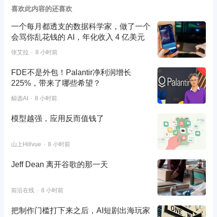
喜欢此内容的还喜欢
一个每月都透支的数据科学家，做了一个
会骂你乱花钱的 AI，年化收入 4 亿美元
张艾拉
8 小时前
FDE不是外包！Palantir净利润增长
225%，带来了哪些希望？
鲸选AI
8 小时前
模型越强，应用反而值钱了
山上Hillvue
8 小时前
Jeff Dean 离开谷歌的那一天
前沿在线
8 小时前
把制作门槛打下来之后，AI短剧出海玩家