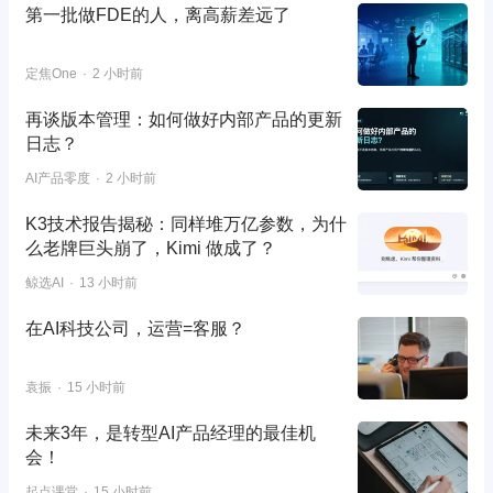
第一批做FDE的人，离高薪差远了
定焦One
2 小时前
再谈版本管理：如何做好内部产品的更新
日志？
AI产品零度
2 小时前
K3技术报告揭秘：同样堆万亿参数，为什
么老牌巨头崩了，Kimi 做成了？
鲸选AI
13 小时前
在AI科技公司，运营=客服？
袁振
15 小时前
未来3年，是转型AI产品经理的最佳机
会！
起点课堂
15 小时前