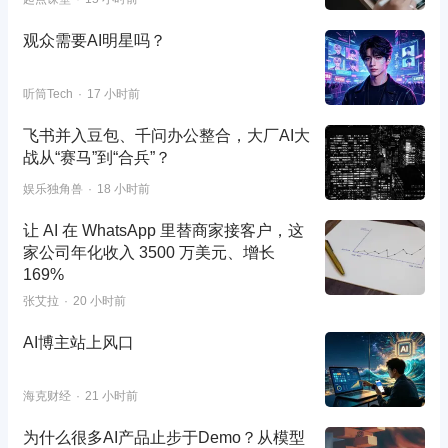
观众需要AI明星吗？
听筒Tech
17 小时前
飞书并入豆包、千问办公整合，大厂AI大
战从“赛马”到“合兵”？
娱乐独角兽
18 小时前
让 AI 在 WhatsApp 里替商家接客户，这
家公司年化收入 3500 万美元、增长
169%
张艾拉
20 小时前
AI博主站上风口
海克财经
21 小时前
为什么很多AI产品止步于Demo？从模型