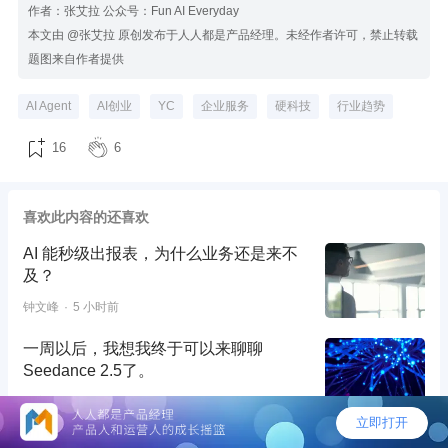
作者：张艾拉 公众号：Fun AI Everyday
本文由 @张艾拉 原创发布于人人都是产品经理。未经作者许可，禁止转载
题图来自作者提供
AI Agent
AI创业
YC
企业服务
硬科技
行业趋势
16
6
喜欢此内容的还喜欢
AI 能秒级出报表，为什么业务还是来不
及？
钟文峰
5 小时前
一周以后，我想我终于可以来聊聊
Seedance 2.5了。
数字生命卡兹克
5 小时前
别把产品放在同一个篮子里！读懂IPD产