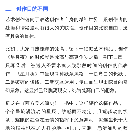
二、创作目的不同
艺术创作偏向于表达创作者自身的精神世界，跟创作者的
处境和情绪波动有很大的关联性。创作目的比较自由，没
有具象的目标。
比如，大家耳熟能详的梵高，留下一幅幅艺术精品，创作
《星月夜》的时候就是梵高与高更争吵之后，割下自己一
只耳朵后，被送入圣雷米疯人院那段时间的创作的代表
作。《星月夜》中呈现两种线条风格，一是弯曲的长线，
二是破碎的短线。二者交互运用，使画面呈现出眩目的奇
幻景象。这显然已经脱离现实，纯为梵高自己的想象。
房龙在《西方美术简史》一书中，这样评价这幅作品，一
个个呈旋涡流动的星辰，敏感而不稳定。几近骚动的线
条，耀眼的红色在激情的指挥下恣意舞动，就连生长于大
地的扁柏也在尽力挣脱地心引力，直刺向急流涌动的蓝