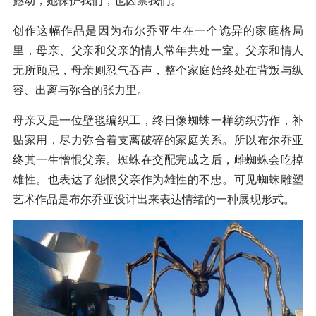
撼动，她保护我们，也囚禁我们。
创作这幅作品是因为布尔乔亚生在一个诡异的家庭格局
里，母亲、父亲和父亲的情人常年共处一室。父亲和情人
无所顾忌，母亲则忍气吞声，整个家庭始终处在背叛与纵
容、出离与弥合的张力里。
母亲又是一位壁毯编织工，终日像蜘蛛一样纺织劳作，补
贴家用，尽力弥合着支离破碎的家庭关系。所以布尔乔亚
终其一生憎恨父亲。蜘蛛在交配完成之后，雌蜘蛛会吃掉
雄性。也表达了怨恨父亲作为雄性的不忠。可见蜘蛛雕塑
艺术作品是布尔乔亚设计出来表达情绪的一种展现形式。