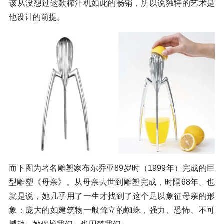
该从没想过这款榨汁机如此的畅销，所以说独特的艺术是
他设计的前提。
而下图为著名雕塑家布尔乔亚89岁时（1999年）完成的巨
型雕塑《母亲》。从母亲去世到雕塑完成，时隔68年。也
就是说，她几乎用了一生才找到了这个足以象征母亲的形
象：庞大的如建筑物一般耸立的蜘蛛，强力、恐怖、不可