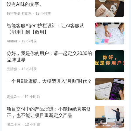
没有AI味的文字。
数字生命卡兹克
12 小时前
智能客服Agent护栏设计：让AI客服从
【能用】到【敢用】
Amber
12 小时前
你好，我是你的用户：请一起定义2030的
品牌世界
品牌猿
12 小时前
一个月9款旗舰，大模型进入“月抛”时代？
定焦One
12 小时前
项目交付中的产品演进：不能拒绝真实修
正，也不能让项目重新定义产品
张二十三
13 小时前