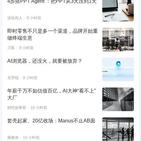
4步搭PPT Agent ：把PPT从3天压到1天
设绘闲人
9 小时前
即时零售不只是多一个渠道，品牌开始重
做终端生意
刀客
9 小时前
AI浏览器，还没火，就要被放弃？
克劳锐
9 小时前
年薪千万不如估值百亿，AI大神“看不上”
大厂
财经故事荟
10 小时前
套壳起家、20亿收场：Manus不止AB面
脑极体
10 小时前