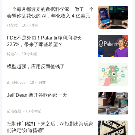
一个每月都透支的数据科学家，做了一个
会骂你乱花钱的 AI，年化收入 4 亿美元
张艾拉
10 小时前
FDE不是外包！Palantir净利润增长
225%，带来了哪些希望？
鲸选AI
10 小时前
模型越强，应用反而值钱了
山上Hillvue
10 小时前
Jeff Dean 离开谷歌的那一天
前沿在线
10 小时前
把制作门槛打下来之后，AI短剧出海玩家
们决定“分道扬镳”