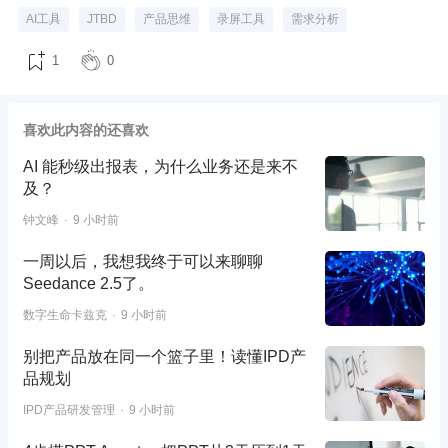
AI工具
JTBD
产品思维
录屏工具
需求分析
1
0
喜欢此内容的还喜欢
AI 能秒级出报表，为什么业务还是来不
及？
钟文峰
9 小时前
一周以后，我想我终于可以来聊聊
Seedance 2.5了。
数字生命卡兹克
9 小时前
别把产品放在同一个篮子里！读懂IPD产
品规划
IPD产品研发管理
9 小时前