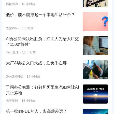
扬帆出海
10 小时前
低价，能不能撑起一个本地生活平台？
陈罡Pro
11 小时前
AI办公尚未决出胜负，打工人先给大厂交
了1500“首付”
Tech星球
12 小时前
大厂AI办公入口大战，胜负手在哪
SAAS老司机
14 小时前
千问办公实测：钉钉和阿里生态如何让AI
真正落地
光子星球
15 小时前
第一批做FDE的人，离高薪差远了