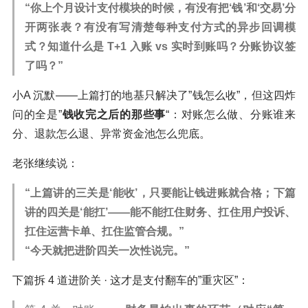
“你上个月设计支付模块的时候，有没有把‘钱’和‘交易’分
开两张表？有没有写清楚每种支付方式的异步回调模
式？知道什么是 T+1 入账 vs 实时到账吗？分账协议签
了吗？”
小A 沉默——上篇打的地基只解决了”钱怎么收”，但这四炸
问的全是”
钱收完之后的那些事
“：对账怎么做、分账谁来
分、退款怎么退、异常资金池怎么兜底。
老张继续说：
“上篇讲的三关是‘能收’，只要能让钱进账就合格；下篇
讲的四关是‘能扛’——能不能扛住财务、扛住用户投诉、
扛住运营卡单、扛住监管合规。”
“今天就把进阶四关一次性说完。”
下篇拆 4 道进阶关 · 这才是支付翻车的”重灾区”：