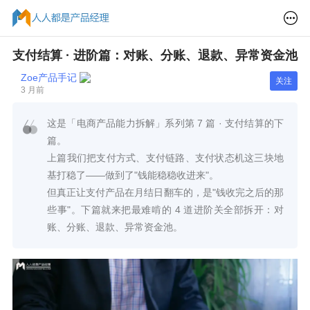
支付结算 · 进阶篇：对账、分账、退款、异常资金池
Zoe产品手记
关注
3 月前
这是「电商产品能力拆解」系列第 7 篇 · 支付结算的下
篇。
上篇我们把支付方式、支付链路、支付状态机这三块地
基打稳了——做到了"钱能稳稳收进来"。
但真正让支付产品在月结日翻车的，是"钱收完之后的那
些事"。下篇就来把最难啃的 4 道进阶关全部拆开：对
账、分账、退款、异常资金池。