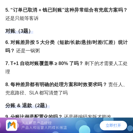
5. “订单已取消 + 钱已到账”这种异常组合有兜底方案吗？
还是只能等客诉
对账（3题）
6. 对账差异按 5 大分类（短款/长款/悬挂/时差/汇差）统计
吗？
还是一锅粥
7. T+1 自动对账覆盖率 ≥ 80% 了吗？
剩下的才需要人工处
理
8. 每种差异都有明确的处理方案和时效要求吗？
责任人、
兜底路径、SLA 都写清楚了吗
分账 & 退款（2题）
9. 分账比例是配置化的吗？
还是硬编码发版才能改
10. 分账后退款的资金追回路径写清楚了吗？
分销商已经