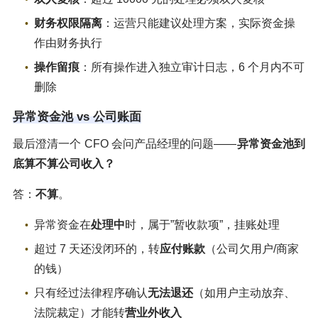
财务权限隔离
：运营只能建议处理方案，实际资金操
作由财务执行
操作留痕
：所有操作进入独立审计日志，6 个月内不可
删除
异常资金池 vs 公司账面
最后澄清一个 CFO 会问产品经理的问题——
异常资金池到
底算不算公司收入？
答：
不算
。
异常资金在
处理中
时，属于”暂收款项”，挂账处理
超过 7 天还没闭环的，转
应付账款
（公司欠用户/商家
的钱）
只有经过法律程序确认
无法退还
（如用户主动放弃、
法院裁定）才能转
营业外收入