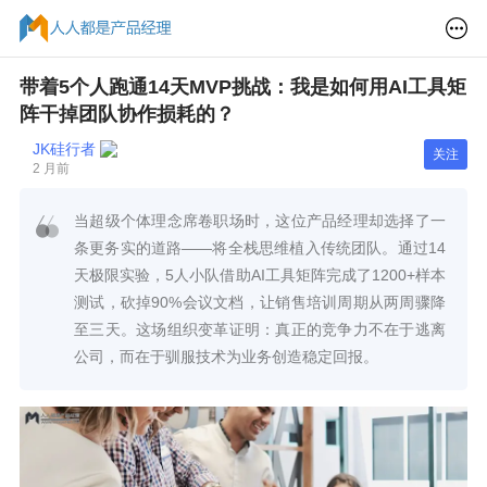
带着5个人跑通14天MVP挑战：我是如何用AI工具矩
阵干掉团队协作损耗的？
JK硅行者
关注
2 月前
当超级个体理念席卷职场时，这位产品经理却选择了一
条更务实的道路——将全栈思维植入传统团队。通过14
天极限实验，5人小队借助AI工具矩阵完成了1200+样本
测试，砍掉90%会议文档，让销售培训周期从两周骤降
至三天。这场组织变革证明：真正的竞争力不在于逃离
公司，而在于驯服技术为业务创造稳定回报。