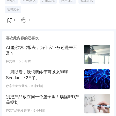
AI矩阵
MVP测试
产品思维
效率提升
敏捷开发
组织变革
1
0
喜欢此内容的还喜欢
AI 能秒级出报表，为什么业务还是来不
及？
钟文峰
5 小时前
一周以后，我想我终于可以来聊聊
Seedance 2.5了。
数字生命卡兹克
5 小时前
别把产品放在同一个篮子里！读懂IPD产
品规划
IPD产品研发管理
5 小时前