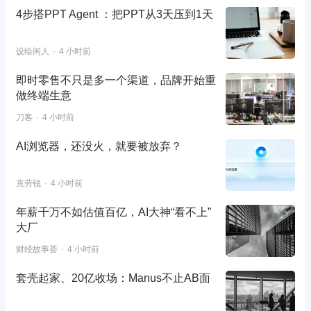
4步搭PPT Agent ：把PPT从3天压到1天
设绘闲人
4 小时前
即时零售不只是多一个渠道，品牌开始重
做终端生意
刀客
4 小时前
AI浏览器，还没火，就要被放弃？
克劳锐
4 小时前
年薪千万不如估值百亿，AI大神“看不上”
大厂
财经故事荟
4 小时前
套壳起家、20亿收场：Manus不止AB面