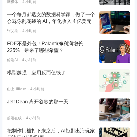
脑极体
4 小时前
一个每月都透支的数据科学家，做了一个
会骂你乱花钱的 AI，年化收入 4 亿美元
张艾拉
4 小时前
FDE不是外包！Palantir净利润增长
225%，带来了哪些希望？
鲸选AI
4 小时前
模型越强，应用反而值钱了
山上Hillvue
4 小时前
Jeff Dean 离开谷歌的那一天
前沿在线
4 小时前
把制作门槛打下来之后，AI短剧出海玩家