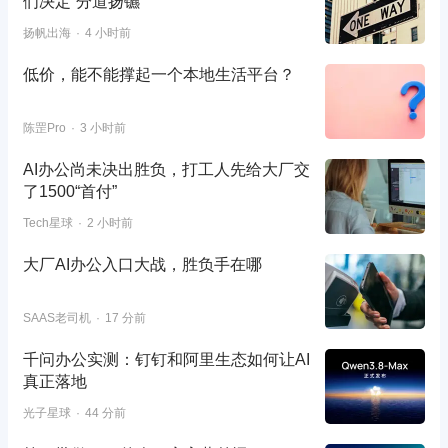
们决定“分道扬镳”
扬帆出海
4 小时前
低价，能不能撑起一个本地生活平台？
陈罡Pro
3 小时前
AI办公尚未决出胜负，打工人先给大厂交
了1500“首付”
Tech星球
2 小时前
大厂AI办公入口大战，胜负手在哪
SAAS老司机
17 分前
千问办公实测：钉钉和阿里生态如何让AI
真正落地
光子星球
44 分前