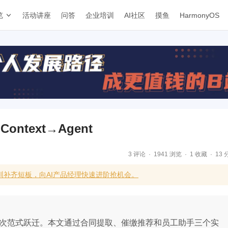
览
活动讲座
问答
企业培训
AI社区
摸鱼
HarmonyOS
ntext→Agent
3 评论
1941 浏览
1 收藏
13 
训补齐短板，向AI产品经理快速进阶抢机会。
工程正经历三次范式跃迁。本文通过合同提取、催缴推荐和员工助手三个实