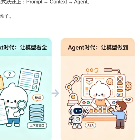
Prompt → Context → Agent。
摊子。