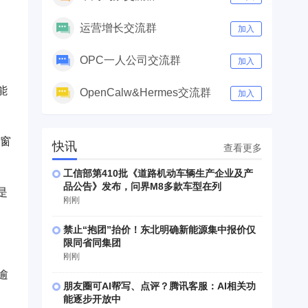
运营增长交流群
加入
OPC一人公司交流群
加入
能
OpenCalw&Hermes交流群
加入
省窗
快讯
查看更多
工信部第410批《道路机动车辆生产企业及产
品公告》发布，问界M8多款车型在列
是
刚刚
禁止“抱团”抬价！东北明确新能源集中报价仅
限同省同集团
刚刚
逾
朋友圈可AI帮写、点评？腾讯客服：AI相关功
能逐步开放中