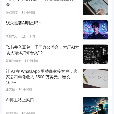
会！
起点课堂
11 小时前
观众需要AI明星吗？
听筒Tech
13 小时前
飞书并入豆包、千问办公整合，大厂AI大
战从“赛马”到“合兵”？
娱乐独角兽
14 小时前
让 AI 在 WhatsApp 里替商家接客户，这
家公司年化收入 3500 万美元、增长
169%
张艾拉
16 小时前
AI博主站上风口
海克财经
16 小时前