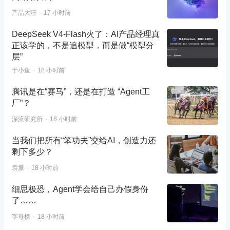
产品大汪
17 小时前
DeepSeek V4-Flash火了：AI产品经理真
正该学的，不是追模型，而是做“模型分
层”
于小鱼
18 小时前
腾讯是在“赛马”，还是在打造 “Agent工
厂”？
深流研究所
18 小时前
当我们把所有“笨功夫”交给AI，创造力还
剩下多少？
袁振
18 小时前
细思极恐，Agent学会给自己办假身份
了……
字母榜
18 小时前