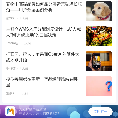
宠物中高端品牌如何靠分层运营破增长瓶
颈——用户分层案例分析
桑木拓
1 天前
生鲜仓WMS入库分配制度设计：从”人喊
人”到”系统驱动”的三层决策
Totoro畅
1 天前
打官司、挖人，苹果和OpenAI的硬件大
战才刚开始
字母榜
1 天前
模型每周都在更新，产品经理该站在哪一
层
观澜AI
1 天前
©2026 - 人人都是产品经理