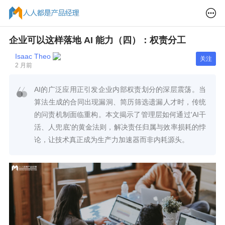
企业可以这样落地 AI 能力（四）：权责分工
Isaac Theo
关注
2 月前
AI的广泛应用正引发企业内部权责划分的深层震荡。当
算法生成的合同出现漏洞、简历筛选遗漏人才时，传统
的问责机制面临重构。本文揭示了管理层如何通过'AI干
活、人兜底'的黄金法则，解决责任归属与效率损耗的悖
论，让技术真正成为生产力加速器而非内耗源头。