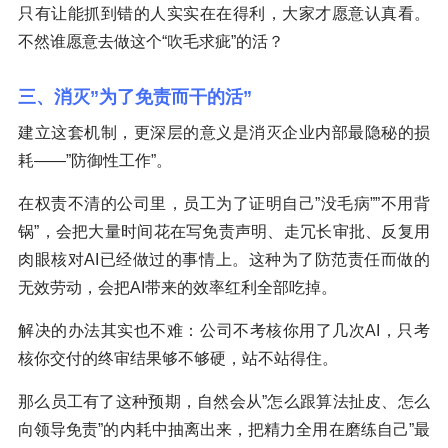
只有让能抓到错的人实实在在得利，大家才愿意认真看。
不然谁愿意去做这个“吹毛求疵”的活？
三、消灭”为了免责而干的活”
建立这套机制，更深层的意义是消灭企业内部最隐秘的损
耗——”防御性工作”。
在权责不清的公司里，员工为了证明自己”没毛病””不用背
锅”，会把大量时间花在写免责声明、走冗长审批、反复用
肉眼核对AI已经做过的事情上。这种为了防范责任而做的
无效劳动，会把AI带来的效率红利全部吃掉。
解决的办法其实也不难：公司不考核你用了几次AI，只考
核你交付的终审结果够不够硬，站不站得住。
那么员工有了这种预期，自然会从”怎么跟算法扯皮、怎么
向领导免责”的内耗中抽离出来，把精力全用在磨练自己”最