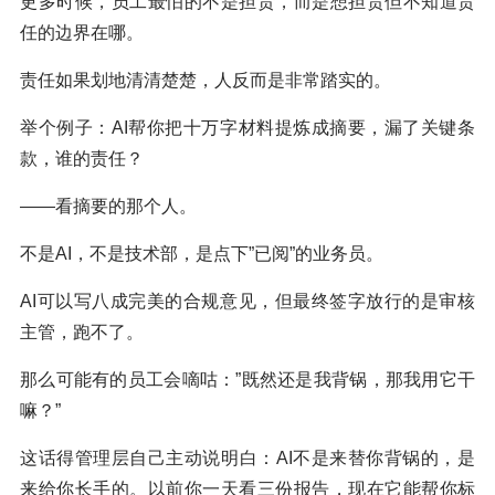
更多时候，员工最怕的不是担责，而是想担责但不知道责
任的边界在哪。
责任如果划地清清楚楚，人反而是非常踏实的。
举个例子：AI帮你把十万字材料提炼成摘要，漏了关键条
款，谁的责任？
——看摘要的那个人。
不是AI，不是技术部，是点下”已阅”的业务员。
AI可以写八成完美的合规意见，但最终签字放行的是审核
主管，跑不了。
那么可能有的员工会嘀咕：”既然还是我背锅，那我用它干
嘛？”
这话得管理层自己主动说明白：AI不是来替你背锅的，是
来给你长手的。以前你一天看三份报告，现在它能帮你标