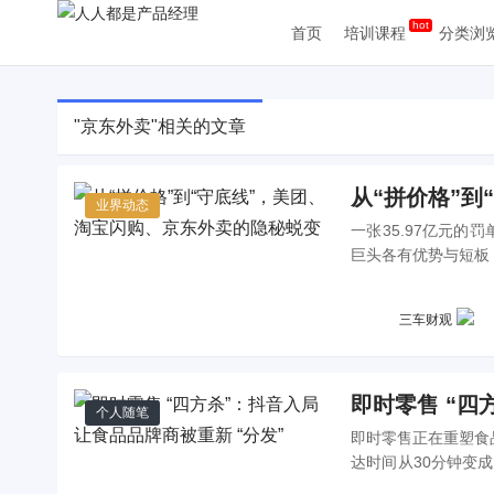
首页
培训课程
分类浏
"京东外卖"相关的文章
从“拼价格”
业界动态
一张35.97亿元
巨头各有优势与短板
质合规一骑绝尘。本
来趋势。
三车财观
即时零售 “四
个人随笔
即时零售正在重塑食
达时间从30分钟变
弈与渠道主权争夺，