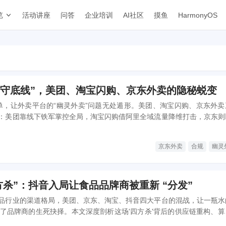
览
活动讲座
问答
企业培训
AI社区
摸鱼
HarmonyOS
到“守底线”，美团、淘宝闪购、京东外卖的隐秘蜕变
的罚单，让外卖平台的“幽灵外卖”问题无处遁形。美团、淘宝闪购、京东外卖
：美团靠线下铁军掌控全局，淘宝闪购借阿里全域流量降维打击，京东则
文深度解析三家的差异化竞争格局，并展望行业从野蛮生长走向价值重塑
京东外卖
合规
幽灵
方杀”：抖音入局让食品品牌商被重新 “分发”
品行业的渠道格局，美团、京东、淘宝、抖音四大平台的混战，让一瓶水
成了品牌商的生死抉择。本文深度剖析这场'四方杀'背后的供应链重构、算
揭示食品品牌如何在30分钟履约时代重新定义竞争规则。