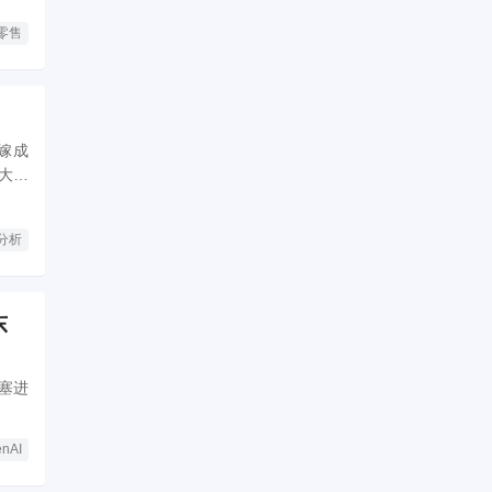
零售
嫁成
大洗
分析
东
体塞进
nAI