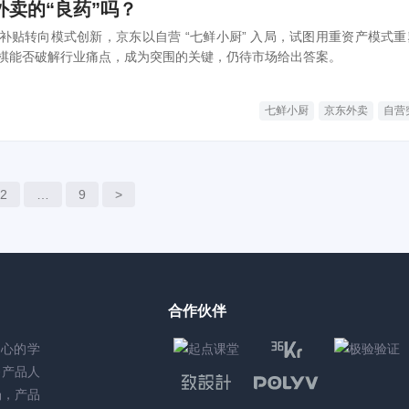
外卖的“良药”吗？
补贴转向模式创新，京东以自营 “七鲜小厨” 入局，试图用重资产模式重
棋能否破解行业痛点，成为突围的关键，仍待市场给出答案。
七鲜小厨
京东外卖
自营
2
…
9
>
合作伙伴
核心的学
务产品人
场，产品