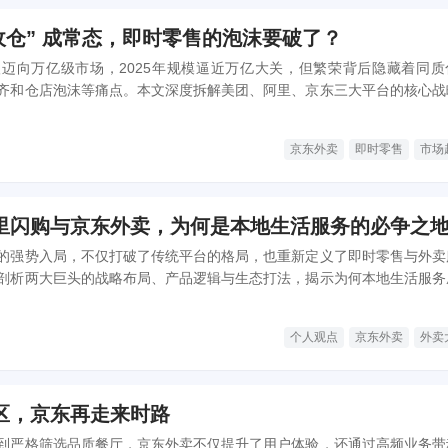
收仓” 成常态，即时零售的泡沫要破了？
迈向万亿级市场，2025年规模逼近万亿大关，但繁荣背后隐藏着同质
齐和仓店泡沫等痛点。本文深度拆解美团、阿里、京东三大平台的核心战
后的生态博弈，并从生态端、平台端、仓店端和供给端四大维度，预判行
。
京东外卖
即时零售
市场
里闪购与京东外卖，为何是本地生活服务的必争之
的强势入局，不仅打破了传统平台的格局，也重新定义了即时零售与外卖
剖析两大巨头的战略布局、产品逻辑与生态打法，揭示为何本地生活服务
这场“终局之战”背后真正的商业本质。
个人观点
京东外卖
外卖
区，京东再走来时路
到严格筛选品质餐厅，京东外卖不仅提升了用户体验，还通过高频业务带