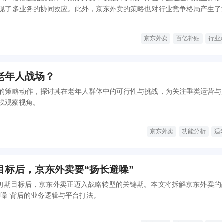
现了多业务的协同效应。此外，京东外卖的策略也对行业竞争格局产生了
卖市场从补贴战向品质和服务的转变。
京东外卖
百亿补贴
行业
老年人战场？
的策略动作，探讨其在老年人群体中的可行性与挑战，为关注垂类运营与
线观察视角。
京东外卖
功能分析
适
目标后，京东外卖要“扬长避噪”
的初期目标后，京东外卖正迈入战略转型的关键期。本文将拆解京东外卖的
避噪”背后的业务逻辑与平台打法。