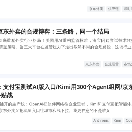
京东外卖
供应链
即时
京东外卖的合规博弈：三条路，同一个结局
单正彻底重塑外卖行业格局！美团用AI重构监管标准，淘宝闪购尝试技术转
清退策略。当三大平台在监管压力下走出截然不同的合规路径，这场行业
天的外卖体验？本文深度拆解平台战略转型背后的商业逻辑与民生影响。
京东外卖
合规经营
市场
支付宝测试AI版入口/Kimi用300个Agent组网/京
补贴战
开的生产线：OpenAI把伙伴网络往企业里铺，Kimi和支付宝把智能
京东外卖又把流量入口往城市和线下拉。我更在意的不是谁又...
Anthropic
Kimi
Ope