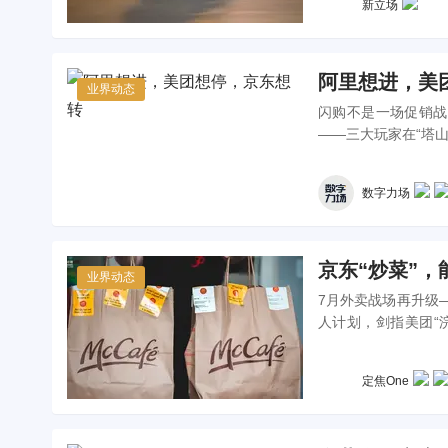
新立场
阿里想进，美
业界动态
闪购不是一场促销战
——三大玩家在“塔
数字力场
京东“炒菜”，
业界动态
7月外卖战场再升级
人计划，剑指美团“
餐，京东这波“炒菜
定焦One