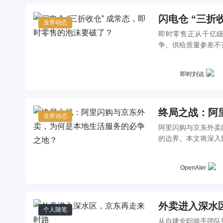
闪电仓 “三折
业界动态
即时零售正从千亿级
争、供给质量参差不
局，揭示补贴大战背
将迎来的关键转折点
即时刘说
终局之战：阿
业界动态
阿里闪购与京东外卖
的边界。本文将深入
兵家必争之地，以及
OpenAIer
外卖进入深水
个人随笔
从自建全职骑手团队