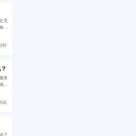
化竞
略布
业即
趋势
地？
服务
成为
大战
动了