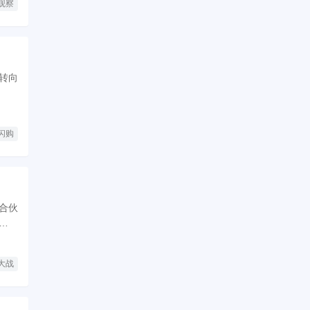
观察
转向
。
闪购
合伙
手卡
大战