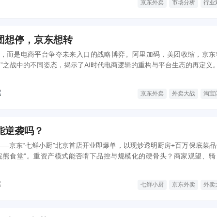
京东外卖
市场分析
行业
团想停，京东想转
，而是电商平台争夺未来入口的战略博弈。阿里加码，美团收缩，京东
山”之战中的不同姿态，揭示了AI时代电商逻辑的重构与平台生态的再定义
京东外卖
外卖大战
淘宝
能逆袭吗？
——京东“七鲜小厨”北京首店开业即爆单，以现炒透明厨房+百万保底菜品
浣熊食堂”。重资产模式能否啃下品控与规模化的硬骨头？商家观望、骑
”是弯道超车还是烧钱噱头？
七鲜小厨
京东外卖
外卖