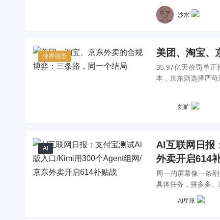
沙水
美团、淘宝、
业界动态
35.97亿天价罚
本，京东则选择严苛
牌将如何改变我们每
刘旷
AI互联网日报：
AI
外卖开启614
周一的屏幕像一条刚铺
具体任务，拼多多、
AI星球