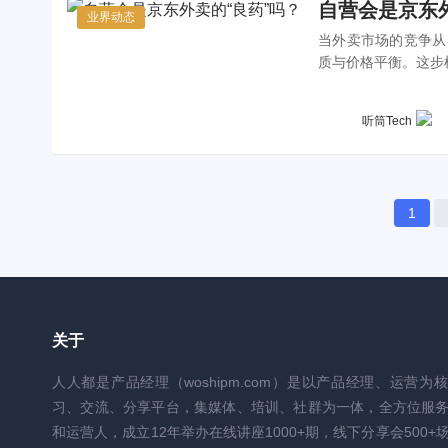
自营会是京东
业界动态
当外卖市场的竞争从
质与价格平衡。这步
听筒Tech
1
关于
人人都是产品经理（woshipm.com）是以产品经理、运营为
习、交流、分享平台，集媒体、培训、社群为一体，全方位服
和运营人，成立12年举办在线讲座1000+期，线下分享会500+