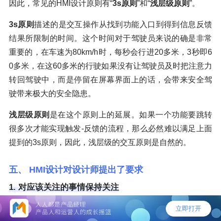
因此，常见的HMI设计原则有“
3s原则
”和“
浅层级原则
”。
3s原则
描述的是交互操作从找到功能入口到得到信息反馈
结果所限制的时间。这个时间对于驾驶员来说的确是非常
重要的，在车速为80km/h时，每秒会行进20多米，3秒即6
0多米，在这60多米的行驶如果没有让驾驶员及时把注意力
转回驾驶中，而是停留在屏幕界面上的话，会带来安全驾
驶带来极大的安全隐患。
浅层级原则
是在这个原则上的延展。如果一个功能要跳转
很多次才能实现触发-反馈的流程，那么必然难以满足上面
提到的3s原则，因此，浅层级的交互原则是自然的。
五、 HMI设计对设计师提出了要求
1. 对应该关注的事情保持关注
其实我觉得这并不是一句废话。很多设计师在工作时忙于
盯住眼前的工作任务，虽然手下的工作很重要，但是从上