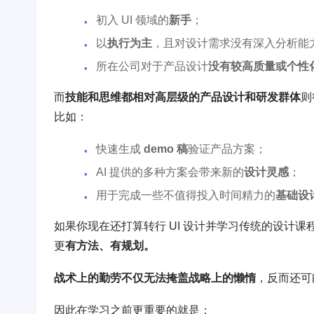
初入 UI 领域的
新手
；
以
执行为主
，且对设计需求没有深入分析能
所在公司对于产品设计
没有较高质量或个性
而
技能和思维都相对高层级的产品设计和研发群体
则
比如：
快速生成
demo 稿
验证产品方案；
AI 提供的多种方案会带来新的
设计灵感
；
用于完成一些不值得投入时间精力的
基础设
如果你现在还打算转行 UI 设计并学习传统的设计
更
有方法、有规划。
战术上的勤劳不仅无法掩盖战略上的懒惰
，反而还可
因此在学习之前更重要的就是：