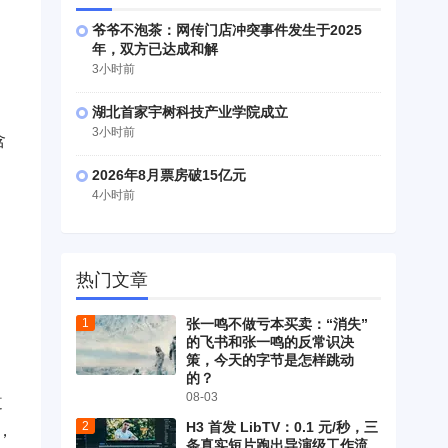
爷爷不泡茶：网传门店冲突事件发生于2025
年，双方已达成和解
3小时前
湖北首家宇树科技产业学院成立
3小时前
含
2026年8月票房破15亿元
4小时前
热门文章
张一鸣不做亏本买卖：“消失”
的飞书和张一鸣的反常识决
策，今天的字节是怎样跳动
的？
08-03
道
H3 首发 LibTV：0.1 元/秒，三
，
条真实短片跑出导演级工作流