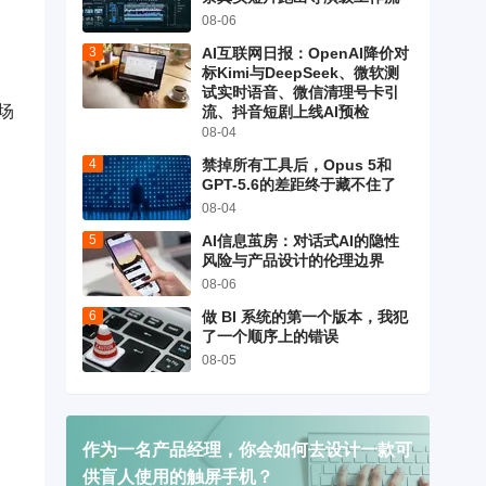
08-06
AI互联网日报：OpenAI降价对
标Kimi与DeepSeek、微软测
试实时语音、微信清理号卡引
场
流、抖音短剧上线AI预检
08-04
禁掉所有工具后，Opus 5和
GPT-5.6的差距终于藏不住了
08-04
AI信息茧房：对话式AI的隐性
风险与产品设计的伦理边界
08-06
做 BI 系统的第一个版本，我犯
了一个顺序上的错误
08-05
作为一名产品经理，你会如何去设计一款可
供盲人使用的触屏手机？