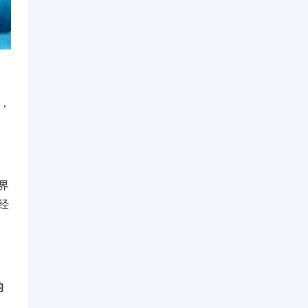
图，
界
经
的