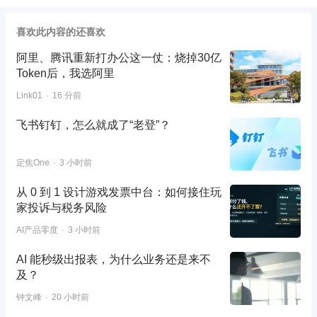
喜欢此内容的还喜欢
阿里、腾讯重新打办公这一仗：烧掉30亿
Token后，我选阿里
Link01
16 分前
飞书钉钉，怎么就成了“老登”？
定焦One
3 小时前
从 0 到 1 设计游戏发票中台：如何接住玩
家投诉与税务风险
AI产品零度
3 小时前
AI 能秒级出报表，为什么业务还是来不
及？
钟文峰
20 小时前