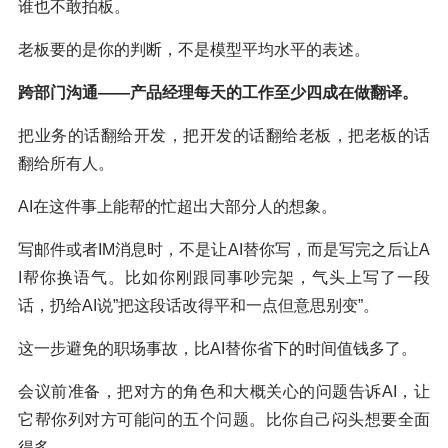
谁也不敢拍板。
老板要的是你的判断，不是模型平均水平的表述。
跨部门沟通——
产品经理
每天的工作至少四成在做翻译。
把业务的话翻给开发，把开发的话翻给老板，把老板的话
翻给所有人。
AI在这件事上能帮的忙超出大部分人的想象。
写邮件或者IM消息时，不是让AI替你写，而是写完之后让A
I帮你换语气。比如你刚跟同事吵完架，气头上写了一段
话，扔给AI说”把这段话改得平和一点但意思别变”。
这一步避免的职场事故，比AI替你省下的时间值钱多了。
会议前准备，把对方的角色和大概关心的问题告诉AI，让
它帮你列对方可能问的五个问题。比你自己闷头想要全面
得多。