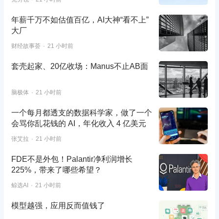
年薪千万不如估值百亿，AI大神“看不上”
大厂
财经故事荟
21 小时前
套壳起家、20亿收场：Manus不止AB面
脑极体
21 小时前
一个每月都透支的数据科学家，做了一个
会骂你乱花钱的 AI，年化收入 4 亿美元
张艾拉
21 小时前
FDE不是外包！Palantir净利润增长
225%，带来了哪些希望？
鲸选AI
21 小时前
模型越强，应用反而值钱了