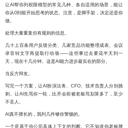
让AI帮你列权限模型的常见几种、各自适用的场景，能让
你从0到能开始思考的状态。注意，是脚手架，决定还是你
做。
处理大量重复但有规则的信息。
几十上百条用户反馈分类、几家竞品功能整理成表、会议
录音转文字再提取行动项——这些事过去要花半天到一
天，现在十几分钟。这是AI能力进步最实在的部分。
当反方辩友。
写完一个方案，让AI扮演法务、CFO、技术负责人分别挑
刺。让AI先骂你一轮，比开会前被老板骂划算多了，至少
不丢人。
AI真不擅长的，我列几件够你警惕的。
一个是基于你公司具体上下文的判断。它不知道你老板脾