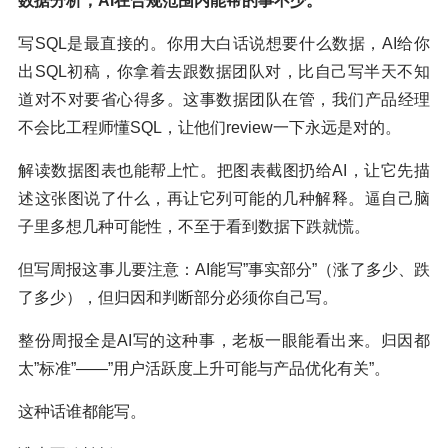
数据分析
，AI在合规范围内能帮的事不少。
写SQL是最直接的。你用大白话说想要什么数据，AI给你
出SQL初稿，你拿着去跟数据团队对，比自己写半天不知
道对不对要省心得多。这事数据团队在管，我们产品经理
不会比工程师懂SQL，让他们review一下永远是对的。
解读数据图表也能帮上忙。把图表截图扔给AI，让它先描
述这张图说了什么，再让它列可能的几种解释。逼自己脑
子里多想几种可能性，不至于看到数据下跌就慌。
但写周报这事儿要注意：AI能写”事实部分”（涨了多少、跌
了多少），但归因和判断部分必须你自己写。
整份周报全是AI写的这种事，老板一眼能看出来。归因都
太”标准”——”用户活跃度上升可能与产品优化有关”。
这种话谁都能写。