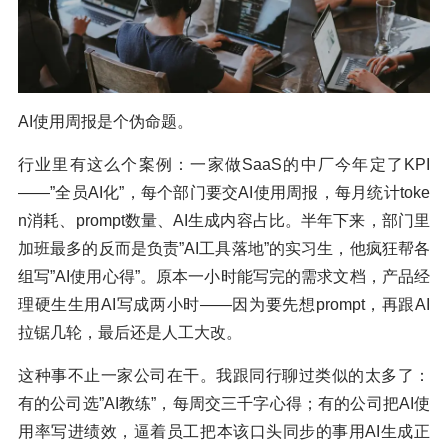
AI使用周报是个伪命题。
行业里有这么个案例：一家做SaaS的中厂今年定了KPI
——”全员AI化”，每个部门要交AI使用周报，每月统计toke
n消耗、prompt数量、AI生成内容占比。半年下来，部门里
加班最多的反而是负责”AI工具落地”的实习生，他疯狂帮各
组写”AI使用心得”。原本一小时能写完的需求文档，产品经
理硬生生用AI写成两小时——因为要先想prompt，再跟AI
拉锯几轮，最后还是人工大改。
这种事不止一家公司在干。我跟同行聊过类似的太多了：
有的公司选”AI教练”，每周交三千字心得；有的公司把AI使
用率写进绩效，逼着员工把本该口头同步的事用AI生成正