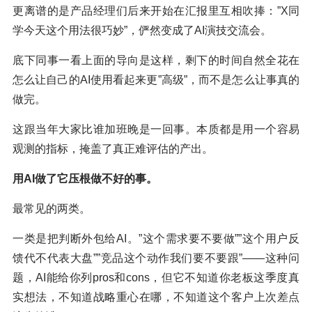
更离谱的是产品经理们后来开始在汇报里互相吹捧：”X同
学今天这个用法很巧妙”，俨然变成了AI演技交流会。
底下同事一看上面的导向是这样，剩下的时间自然全花在
怎么让自己的AI使用看起来更”高级”，而不是怎么让事真的
做完。
这跟当年大家比谁加班晚是一回事。本质都是用一个容易
观测的指标，掩盖了真正难评估的产出。
用AI做了它压根做不好的事。
最常见的两类。
一类是把判断外包给AI。”这个需求要不要做””这个用户反
馈代不代表大盘””竞品这个动作我们要不要跟”——这种问
题，AI能给你列pros和cons，但它不知道你老板这季度真
实想法，不知道战略重心在哪，不知道这个客户上次差点