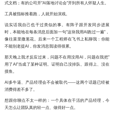
式文档；有的公司开”AI落地讨论会”开到所有人怀疑人生。
工具被指标推着跑，人就开始演戏。
说实话我自己也干过类似的事。有阵子跟开发同步进展
时，本能地在每条消息后面加一句”这块我用AI跑过一遍”，
像往菜里撒葱花。后来一个工程师在飞书上私聊我：你能
不能别老提AI，你发消息我读得很累。
那天晚上我才反应过来，问题不在用没用AI，问题在我把”
用了AI”当成了某种证明。证明自己没掉队、跟得上、没在
摸鱼。
AI多牛逼、产品经理会不会被取代——这两个话题已经被
消费得差不多了。
想跟你聊点不太一样的：一个具体在干活的产品经理，今
天怎么让团队真的轻一点、做得好一点。