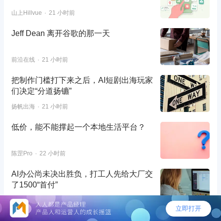
山上Hillvue
21 小时前
Jeff Dean 离开谷歌的那一天
前沿在线
21 小时前
把制作门槛打下来之后，AI短剧出海玩家
们决定“分道扬镳”
扬帆出海
21 小时前
低价，能不能撑起一个本地生活平台？
陈罡Pro
22 小时前
AI办公尚未决出胜负，打工人先给大厂交
了1500“首付”
Tech星球
23 小时前
大厂AI办公入口大战，胜负手在哪