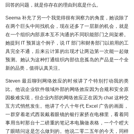
回答的问题，就是你存在的理由到底是什么。
Seema 补充了另一个我觉得很有洞察力的角度，她说除了
在两个巨头中间找机会，现在还多了一层新的机会，就是
在一个组织内部原本互不沟通的不同职能部门之间架桥。
她提到 IT 预算这个例子，说 IT 部门和财务部门以前用的工
具完全不通，后来云计算的出现才让两边第一次能一起做
预测。她认为这种打通组织内部信息孤岛的产品是一个全
新的品类，值得认真关注。
Steven 最后聊到网络效应的时候讲了个特别打动我的类
比。他说企业软件领域外部的网络效应因为合规和安全原
因极难实现，但企业内部的网络效应正在因为 chat 这种交
互方式悄然发生。他讲了个八十年代 Excel 广告的画面，
一群穿着老式西装戴着眼镜的银行家挤在电梯里，看着同
事用当时那台十二磅重的笔记本电脑做表格，一个个瞪大
了眼睛问这是怎么做到的。他说二零二五年的今天，同样