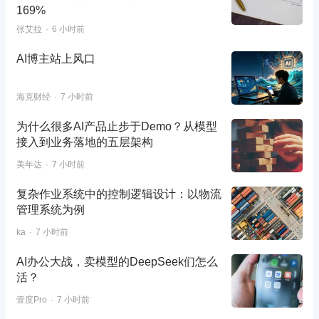
169%
张艾拉
6 小时前
AI博主站上风口
海克财经
7 小时前
为什么很多AI产品止步于Demo？从模型
接入到业务落地的五层架构
美年达
7 小时前
复杂作业系统中的控制逻辑设计：以物流
管理系统为例
ka
7 小时前
AI办公大战，卖模型的DeepSeek们怎么
活？
壹度Pro
7 小时前