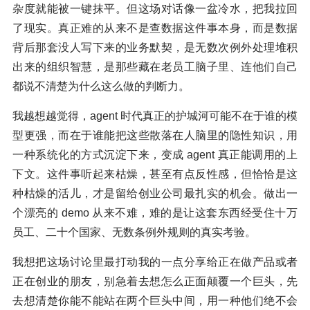
杂度就能被一键抹平。但这场对话像一盆冷水，把我拉回
了现实。真正难的从来不是查数据这件事本身，而是数据
背后那套没人写下来的业务默契，是无数次例外处理堆积
出来的组织智慧，是那些藏在老员工脑子里、连他们自己
都说不清楚为什么这么做的判断力。
我越想越觉得，agent 时代真正的护城河可能不在于谁的模
型更强，而在于谁能把这些散落在人脑里的隐性知识，用
一种系统化的方式沉淀下来，变成 agent 真正能调用的上
下文。这件事听起来枯燥，甚至有点反性感，但恰恰是这
种枯燥的活儿，才是留给创业公司最扎实的机会。做出一
个漂亮的 demo 从来不难，难的是让这套东西经受住十万
员工、二十个国家、无数条例外规则的真实考验。
我想把这场讨论里最打动我的一点分享给正在做产品或者
正在创业的朋友，别急着去想怎么正面颠覆一个巨头，先
去想清楚你能不能站在两个巨头中间，用一种他们绝不会