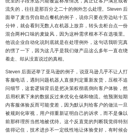
统里的字段永远只能覆盖标准情况，真正让客户满意或者
流失的，往往是那百分之二十的例外怎么处理。Steven 后
面举了麦当劳自助点餐机的例子，说你只要在旁边站十五
分钟，就会看到无数人在机器上放弃，转头去柜台点一份
混合两种口味的麦旋风，因为这种需求根本不在选项里。
他说企业自动化说到底就是在处理例外，这句话我听完真
的愣了一下，因为这几乎是我们做产品这么多年一直在绕
着走、却从没直说过的真相。
Steven 后面还举了亚马逊的例子，说亚马逊几乎不让人打
客服电话，遇到问题机器人直接判定重新发货，压根不追
问细节，这套逻辑背后是把决策权彻底倒向客户体验，然
后用积累下来的数据反过来优化仓储和物流。他预测短期
内客服体验反而可能变差，因为默认判给客户的做法一旦
被规则化审视，用户得重新证明自己的诉求，而不是像以
前那样理所当然地被优待。这个反直觉的判断我觉得特别
值得记住，技术进步不一定线性地让体验变好，有时候会