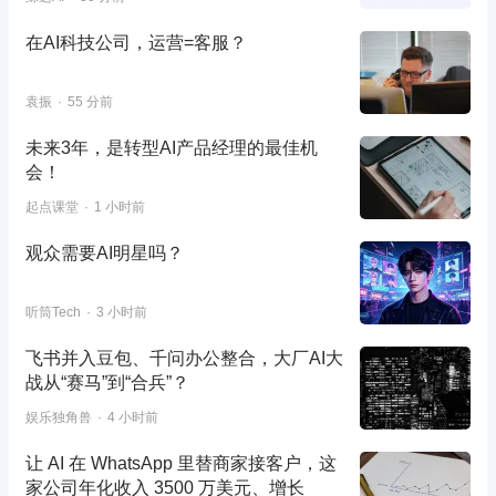
在AI科技公司，运营=客服？
袁振
55 分前
未来3年，是转型AI产品经理的最佳机
会！
起点课堂
1 小时前
观众需要AI明星吗？
听筒Tech
3 小时前
飞书并入豆包、千问办公整合，大厂AI大
战从“赛马”到“合兵”？
娱乐独角兽
4 小时前
让 AI 在 WhatsApp 里替商家接客户，这
家公司年化收入 3500 万美元、增长