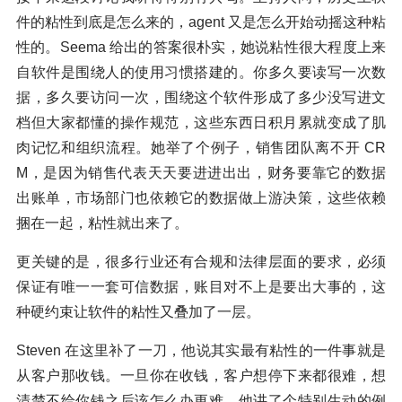
件的粘性到底是怎么来的，agent 又是怎么开始动摇这种粘
性的。Seema 给出的答案很朴实，她说粘性很大程度上来
自软件是围绕人的使用习惯搭建的。你多久要读写一次数
据，多久要访问一次，围绕这个软件形成了多少没写进文
档但大家都懂的操作规范，这些东西日积月累就变成了肌
肉记忆和组织流程。她举了个例子，销售团队离不开 CR
M，是因为销售代表天天要进进出出，财务要靠它的数据
出账单，市场部门也依赖它的数据做上游决策，这些依赖
捆在一起，粘性就出来了。
更关键的是，很多行业还有合规和法律层面的要求，必须
保证有唯一一套可信数据，账目对不上是要出大事的，这
种硬约束让软件的粘性又叠加了一层。
Steven 在这里补了一刀，他说其实最有粘性的一件事就是
从客户那收钱。一旦你在收钱，客户想停下来都很难，想
清楚不给你钱之后该怎么办更难。他讲了个特别生动的例