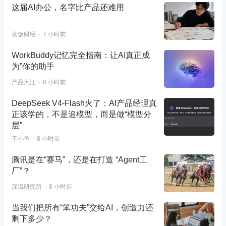
这届AI办公，名字比产品还难用
盒饭财经
7 小时前
WorkBuddy记忆完全指南：让AI真正成
为”你的助手
产品大汪
8 小时前
DeepSeek V4-Flash火了：AI产品经理真
正该学的，不是追模型，而是做“模型分
层”
于小鱼
8 小时前
腾讯是在“赛马”，还是在打造 “Agent工
厂”？
深流研究所
8 小时前
当我们把所有“笨功夫”交给AI，创造力还
剩下多少？