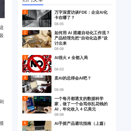
万字深度访谈FDE：企业AI化
卡在哪了？
08-05
这
如何用 AI 搭建自动化工作流？
装
产品经理先把“自动化边界”设
计出来
08-08
AI很火 ≠ 全都入局
08-03
卖AI的总得会AI吧？
08-06
一个每月都透支的数据科学
则
家，做了一个会骂你乱花钱的
AI，年化收入 4 亿美元
08-08
模
AI手搓产品避坑指南（上篇）