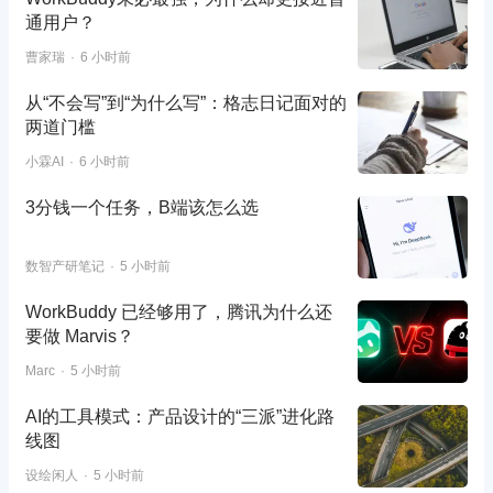
通用户？
曹家瑞
6 小时前
从“不会写”到“为什么写”：格志日记面对的
两道门槛
小霖AI
6 小时前
3分钱一个任务，B端该怎么选
数智产研笔记
5 小时前
WorkBuddy 已经够用了，腾讯为什么还
要做 Marvis？
Marc
5 小时前
AI的工具模式：产品设计的“三派”进化路
线图
设绘闲人
5 小时前