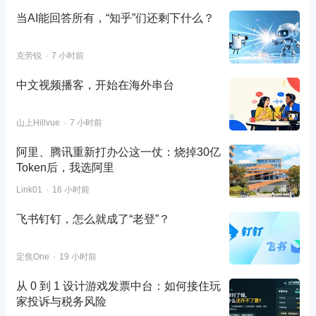
当AI能回答所有，“知乎”们还剩下什么？
克劳锐
7 小时前
中文视频播客，开始在海外串台
山上Hillvue
7 小时前
阿里、腾讯重新打办公这一仗：烧掉30亿
Token后，我选阿里
Link01
16 小时前
飞书钉钉，怎么就成了“老登”？
定焦One
19 小时前
从 0 到 1 设计游戏发票中台：如何接住玩
家投诉与税务风险