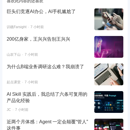
喜欢此内容的还喜欢
巨头们竞逐AI办公，AI手机尴尬了
识礁Farsight
7 小时前
200亿身家，王兴兴告别王兴兴
山农下山
7 小时前
为什么B端业务调研这么难？我崩溃了
起点课堂
7 小时前
AI Skill 实践后，我总结了六条可复用的
产品化经验
JC
7 小时前
近两个月体感：Agent 一定会颠覆“管人”
这件事