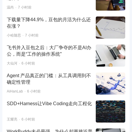
温尚
7 小时前
下载量下降44.9%，豆包的月活为什么还
在涨？
小哈随思
7 小时前
飞书并入豆包之后：大厂争夺的不是AI办
公，而是“工作的操作系统”
大仙河
6 小时前
Agent 产品真正的门槛：从工具调用到不
确定性管理
AiHanLab
6 小时前
SDD+Harness让Vibe Coding走向工程化
王耀亮
6 小时前
WorkBuddy未必最强，为什么却更接近普