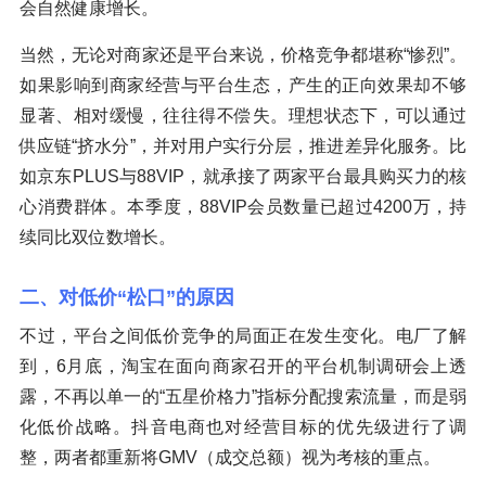
会自然健康增长。
当然，无论对商家还是平台来说，价格竞争都堪称“惨烈”。
如果影响到商家经营与平台生态，产生的正向效果却不够
显著、相对缓慢，往往得不偿失。理想状态下，可以通过
供应链“挤水分”，并对用户实行分层，推进差异化服务。比
如京东PLUS与88VIP，就承接了两家平台最具购买力的核
心消费群体。本季度，88VIP会员数量已超过4200万，持
续同比双位数增长。
二、对低价“松口”的原因
不过，平台之间低价竞争的局面正在发生变化。电厂了解
到，6月底，淘宝在面向商家召开的平台机制调研会上透
露，不再以单一的“五星价格力”指标分配搜索流量，而是弱
化低价战略。抖音电商也对经营目标的优先级进行了调
整，两者都重新将GMV（成交总额）视为考核的重点。