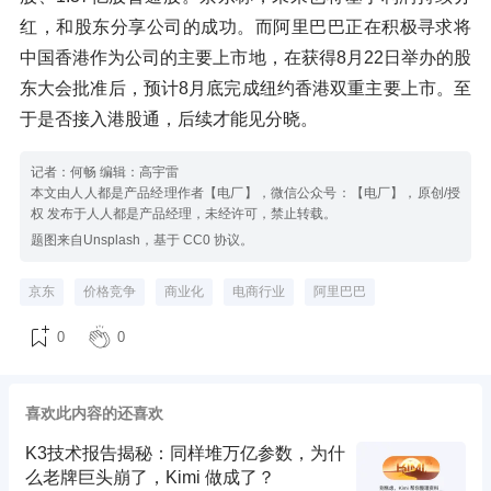
红，和股东分享公司的成功。而阿里巴巴正在积极寻求将
中国香港作为公司的主要上市地，在获得8月22日举办的股
东大会批准后，预计8月底完成纽约香港双重主要上市。至
于是否接入港股通，后续才能见分晓。
记者：何畅 编辑：高宇雷
本文由人人都是产品经理作者【电厂】，微信公众号：【电厂】，原创/授
权 发布于人人都是产品经理，未经许可，禁止转载。
题图来自Unsplash，基于 CC0 协议。
京东
价格竞争
商业化
电商行业
阿里巴巴
0
0
喜欢此内容的还喜欢
K3技术报告揭秘：同样堆万亿参数，为什
么老牌巨头崩了，Kimi 做成了？