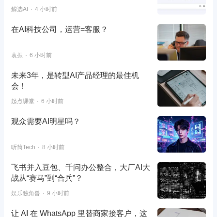
鲸选AI
4 小时前
在AI科技公司，运营=客服？
袁振
6 小时前
未来3年，是转型AI产品经理的最佳机
会！
起点课堂
6 小时前
观众需要AI明星吗？
听筒Tech
8 小时前
飞书并入豆包、千问办公整合，大厂AI大
战从“赛马”到“合兵”？
娱乐独角兽
9 小时前
让 AI 在 WhatsApp 里替商家接客户，这