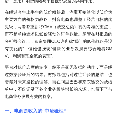
后，是用户消费情绪与平台低价思路的共同作用。
在经过今年上半年的低价倾斜后，淘宝开始淡化以低价为
主要方向的价格力战略，抖音电商也调整了经营目标的优
先级，两者都重新将GMV（成交总额）视为考核的重点，
而不是单纯追求以低价驱动的订单数量。尽管在财报后的
分析师会议上，京东集团CEO许冉称“我们的低价战略是没
有变化的”，但她也强调“健康的业务发展要综合地看GM
V、 利润和现金流的表现”。
平台对低价态度的转变，绝不是毫无依据的动作，而是经
过数据验证后的结果。财报既包括对过往经验的总结，也
暗藏对未来路径的理解。而在阿里巴巴和京东递交的成绩
单中，不仅记录了各个业务板块增长的来源，也留下了与
电商业务发展有关的答案。
一、电商是收入的“中流砥柱”