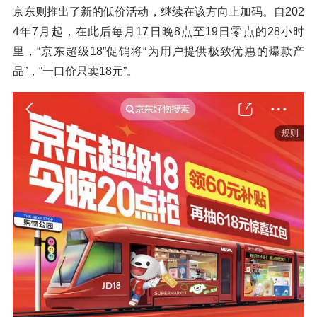
京东则推出了新的低价活动，继续在该方向上加码。自202
4年7月起，在此后每月17日晚8点至19日零点的28小时
里，“京东超级18”促销将“为用户提供极致优惠的爆款产
品”，“一口价只卖18元”。