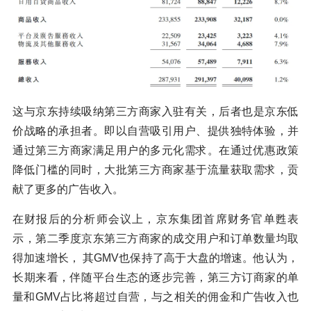
这与京东持续吸纳第三方商家入驻有关，后者也是京东低
价战略的承担者。即以自营吸引用户、提供独特体验，并
通过第三方商家满足用户的多元化需求。在通过优惠政策
降低门槛的同时，大批第三方商家基于流量获取需求，贡
献了更多的广告收入。
在财报后的分析师会议上，京东集团首席财务官单甦表
示，第二季度京东第三方商家的成交用户和订单数量均取
得加速增长， 其GMV也保持了高于大盘的增速。他认为，
长期来看，伴随平台生态的逐步完善，第三方订商家的单
量和GMV占比将超过自营，与之相关的佣金和广告收入也