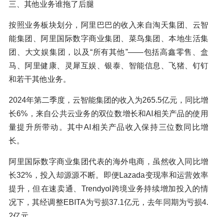
三、其他业务谁拖了后腿
按照业务板块划分，阿里巴巴的收入来自淘天集团、云智
能集团、阿里国际数字商业集团、菜鸟集团、本地生活集
团、大文娱集团，以及“所有其他”——包括高鑫零售、盒
马、阿里健康、灵犀互娱、银泰、智能信息、飞猪、钉钉
和若干其他业务。
2024年第二季度，云智能集团的收入为265.5亿元，同比增
长6%，来自公共云业务的双位数增长和AI相关产品的使用
量提升所带动。其中AI相关产品收入保持三位数同比增
长。
阿里国际数字商业集团代表的海外电商，虽然收入同比增
长32%，投入却源源不断。即便Lazada变现率和运营效率
提升，但在速卖通、Trendyol跨境业务持续增加投入的情
况下，其经调整EBITA为亏损37.1亿元，去年同期为亏损4.
2亿元。