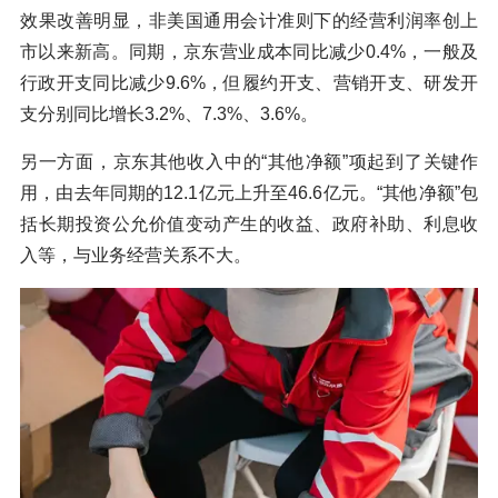
效果改善明显，非美国通用会计准则下的经营利润率创上
市以来新高。同期，京东营业成本同比减少0.4%，一般及
行政开支同比减少9.6%，但履约开支、营销开支、研发开
支分别同比增长3.2%、7.3%、3.6%。
另一方面，京东其他收入中的“其他净额”项起到了关键作
用，由去年同期的12.1亿元上升至46.6亿元。“其他净额”包
括长期投资公允价值变动产生的收益、政府补助、利息收
入等，与业务经营关系不大。