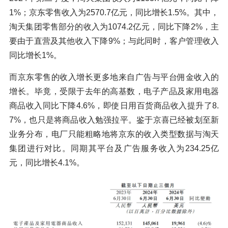
1%；京东零售收入为2570.7亿元，同比增长1.5%。其中，
淘天集团零售部分的收入为1074.2亿元，同比下降2%，主
要由于直营及其他收入下降9%；与此同时，客户管理收入
同比增长1%。
而京东零售的收入增长更多地来自广告与平台佣金收入的
增长。毕竟，受限于去年的高基数，电子产品及家用电器
商品收入同比下降4.6%，即使日用百货商品收入提升了8.
7%，也只是将商品收入勉强拉平。鉴于京喜已经被划至新
业务分布，电厂只能粗略地将京东的收入类型数据与淘天
集团进行对比。同期其平台及广告服务收入为234.25亿
元，同比增长4.1%。