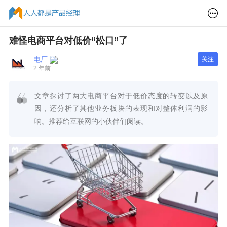
难怪电商平台对低价“松口”了
电厂
关注
2 年前
文章探讨了两大电商平台对于低价态度的转变以及原
因，还分析了其他业务板块的表现和对整体利润的影
响。推荐给互联网的小伙伴们阅读。