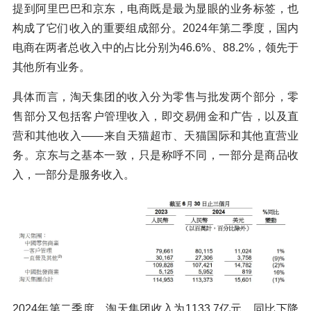
提到阿里巴巴和京东，电商既是最为显眼的业务标签，也
构成了它们收入的重要组成部分。2024年第二季度，国内
电商在两者总收入中的占比分别为46.6%、88.2%，领先于
其他所有业务。
具体而言，淘天集团的收入分为零售与批发两个部分，零
售部分又包括客户管理收入，即交易佣金和广告，以及直
营和其他收入——来自天猫超市、天猫国际和其他直营业
务。京东与之基本一致，只是称呼不同，一部分是商品收
入，一部分是服务收入。
2024年第二季度，淘天集团收入为1133.7亿元，同比下降