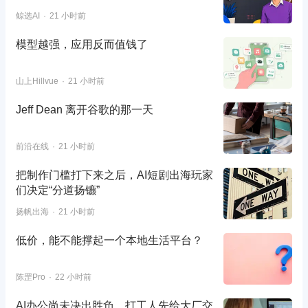
鲸选AI
21 小时前
模型越强，应用反而值钱了
山上Hillvue
21 小时前
Jeff Dean 离开谷歌的那一天
前沿在线
21 小时前
把制作门槛打下来之后，AI短剧出海玩家
们决定“分道扬镳”
扬帆出海
21 小时前
低价，能不能撑起一个本地生活平台？
陈罡Pro
22 小时前
AI办公尚未决出胜负，打工人先给大厂交