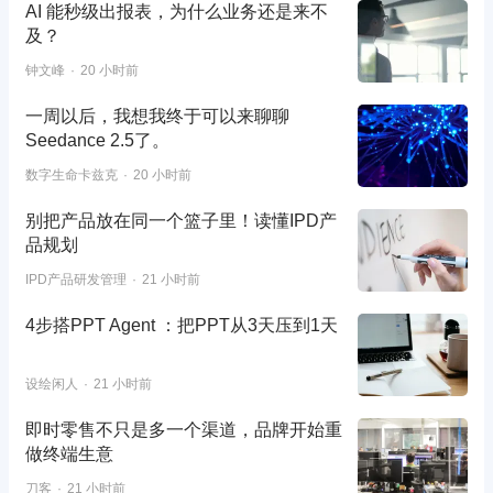
AI 能秒级出报表，为什么业务还是来不
及？
钟文峰
20 小时前
一周以后，我想我终于可以来聊聊
Seedance 2.5了。
数字生命卡兹克
20 小时前
别把产品放在同一个篮子里！读懂IPD产
品规划
IPD产品研发管理
21 小时前
4步搭PPT Agent ：把PPT从3天压到1天
设绘闲人
21 小时前
即时零售不只是多一个渠道，品牌开始重
做终端生意
刀客
21 小时前