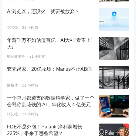
AI浏览器，还没火，就要被放弃？
克劳锐
21 小时前
年薪千万不如估值百亿，AI大神“看不上”
大厂
财经故事荟
21 小时前
套壳起家、20亿收场：Manus不止AB面
脑极体
21 小时前
一个每月都透支的数据科学家，做了一个
会骂你乱花钱的 AI，年化收入 4 亿美元
张艾拉
21 小时前
FDE不是外包！Palantir净利润增长
225%，带来了哪些希望？