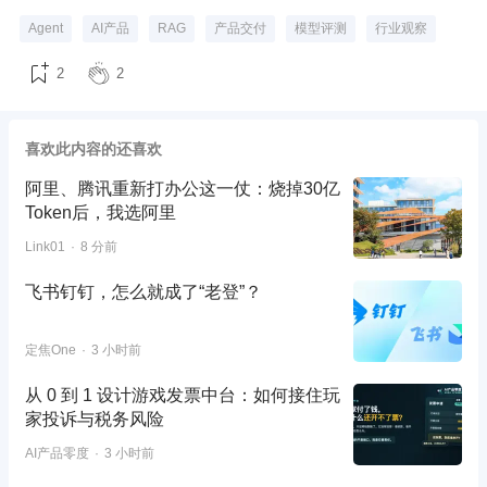
Agent
AI产品
RAG
产品交付
模型评测
行业观察
2
2
喜欢此内容的还喜欢
阿里、腾讯重新打办公这一仗：烧掉30亿
Token后，我选阿里
Link01
8 分前
飞书钉钉，怎么就成了“老登”？
定焦One
3 小时前
从 0 到 1 设计游戏发票中台：如何接住玩
家投诉与税务风险
AI产品零度
3 小时前