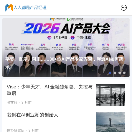
字节、百度、阿里……30+位AI产品专家齐聚，聊透AI如何落
地！
Vise：少年天才、AI 金融独角兽、失控与
重启
张艾拉
3 月前
栽倒在AI创业潮的创始人
惊蛰研究所
3 月前