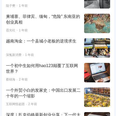
陆子樊
1 年前
柬埔寨、菲律宾、缅甸，“危险” 东南亚的
创业真相
霞光社
1 年前
越南淘金：一个县城小老板的逆境求生
深氪新消费
1 年前
一个初中生如何用hao123颠覆了互联网
世界？
蔡锦海
2 年前
一个外贸小白的发家史：中国出口发展二
十年的一个缩影
互联网怪盗团
2 年前
深度｜扎克伯格最新创业分享：下一代大