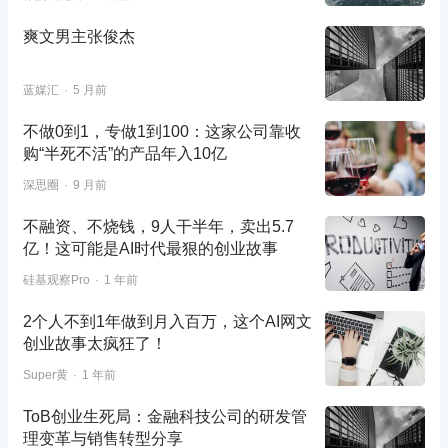
爽文男主张俊杰
蓝媒汇
5 月前
不做0到1，专做1到100：这家公司靠收
购“半死不活”的产品年入10亿
深思圈
9 月前
不融资、不烧钱，9人干半年，卖出5.7
亿！这可能是AI时代最狠的创业故事
硅基观察Pro
1 年前
2个人不到1年做到月入百万，这个AI网文
创业故事太疯狂了！
Super黄
1 年前
ToB创业生死局：金融科技公司的研发管
理变革与销售转型分享