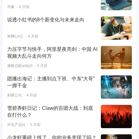
市象
4 月前
说透小红书的8个新变化与未来走向
林卿LinQ.
4 月前
力压字节与快手，阿里星夜亮剑：中国 AI
视频大乱斗走向何方
展帆启航ai知识
4 月前
团播出海记：主播到点下班、中东“大哥”
一掷千金
刺猬公社
4 月前
雪碧养虾日记：Claw的百团大战：到底
在打什么？
岸见产品社
5 月前
小龙虾重磅上线了，你的业务变现了吗？