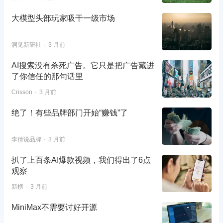
大模型头部玩家吸干一级市场
洞见新研社
3 月前
AI搜索没有杀死广告。它只是把广告藏进
了你信任的那句话里
Crisson
3 月前
绝了！有些品牌部门开始“赚钱”了
李倩说品牌
3 月前
扒了上百条AI爆款视频，我们得出了6点
观察
新榜
3 月前
MiniMax不需要讨好开源