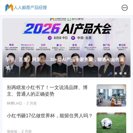
字节、百度、阿里……30+位AI产品专家齐聚，聊透AI如何落
地！
别再瞎发小红书了！一文说清品牌、博
主、普通人的正确姿势
林卿LinQ.
2 月前
小红书砸17亿做世界杯，能留住男人吗？
张哈哈
2 月前