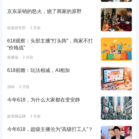
京东采销的怒火，烧了商家的原野
惊蛰研究所
2 月前
618观察：头部主播“打头阵”，商家不打
“价格战”
新播场
2 月前
618前瞻：玩法相减，AI相加
深响
3 月前
今年618，为什么大家都在变安静
妍霏聊品牌
3 月前
今年618，超级主播沦为“高级打工人”？