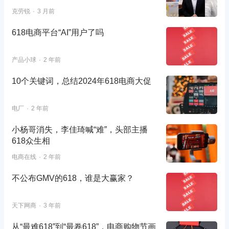
克劳锐
3 月前
618电商平台“AI”用户了吗
产品小球
2 年前
10个关键词，总结2024年618电商大促
电厂
2 年前
小杨哥消失，李佳琦喊“难”，头部主播
618众生相
电商在线
2 年前
不公布GMV的618，谁是大赢家？
天下网商
3 年前
从“最难618”到“最卷618”，电商购物节画