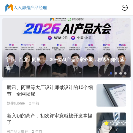
字节、百度、阿里……30+位AI产品专家齐聚，聊透AI如何落
地！
腾讯、阿里等大厂设计师做设计的10个细
节，全网揭秘
姝斐suphie
2 年前
新入职的高产，初次评审竟就被开发拿捏
了！
AI产品大峡谷
2 年前