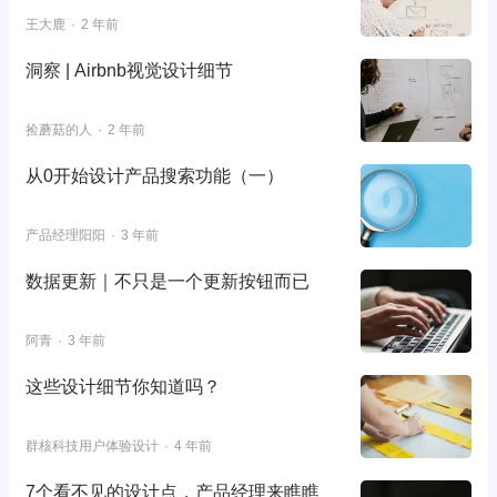
王大鹿
2 年前
洞察 | Airbnb视觉设计细节
捡蘑菇的人
2 年前
从0开始设计产品搜索功能（一）
产品经理阳阳
3 年前
数据更新｜不只是一个更新按钮而已
阿青
3 年前
这些设计细节你知道吗？
群核科技用户体验设计
4 年前
7个看不见的设计点，产品经理来瞧瞧