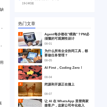
19小时前
耗缺
热门文章
线，
Agent每步都在”瞎跑”？PM必
须懂的可观测性设计
08-01
，
为什么所有企业协同工具，都
要做任务管理？
08-05
批用
AI First，Coding Zero！
08-04
闭源和开源正在撞上
08-07
让 AI 在 WhatsApp 里替商家
版
接客户，这家公司年化收入