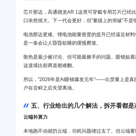
芯片那边，高通骁龙AR 1这类可穿戴专用芯片已经
口依然很大。下一代会更好，但”量级上的突破”不是
电池那边更难。锂电池能量密度的提升已经逼近材料
是一条会让人昏昏欲睡的缓慢爬坡。
散热是最少被讨论、但可能最棘手的问题。眼镜贴着
这道墙比前两道都难翻。
所以，”2026年是AI眼镜爆发元年”——出货量上是
户在尝鲜之后失望离场。
五、行业给出的几个解法，拆开看都是
云端补算力
本地跑不动就扔云端，功耗问题绕过去了。但云端要联网，