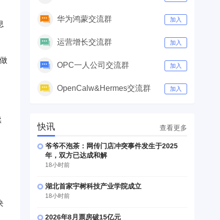
华为鸿蒙交流群
加入
息
运营增长交流群
加入
做
OPC一人公司交流群
加入
OpenCalw&Hermes交流群
加入
续
快讯
查看更多
爷爷不泡茶：网传门店冲突事件发生于2025
年，双方已达成和解
18小时前
湖北首家宇树科技产业学院成立
18小时前
决
2026年8月票房破15亿元