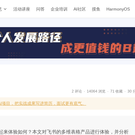
览
活动讲座
问答
企业培训
AI社区
摸鱼
HarmonyOS
2 评论
14064 浏览
71 收藏
30 
AI项目，把实战成果写进简历，面试更有底气。
起来体验如何？本文对飞书的多维表格产品进行体验，并分析