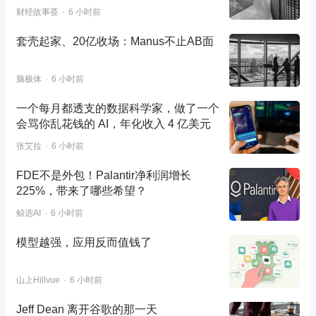
财经故事荟
6 小时前
套壳起家、20亿收场：Manus不止AB面
脑极体
6 小时前
一个每月都透支的数据科学家，做了一个
会骂你乱花钱的 AI，年化收入 4 亿美元
张艾拉
6 小时前
FDE不是外包！Palantir净利润增长
225%，带来了哪些希望？
鲸选AI
6 小时前
模型越强，应用反而值钱了
山上Hillvue
6 小时前
Jeff Dean 离开谷歌的那一天