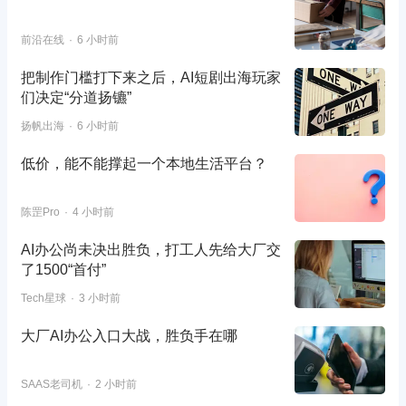
前沿在线
6 小时前
把制作门槛打下来之后，AI短剧出海玩家
们决定“分道扬镳”
扬帆出海
6 小时前
低价，能不能撑起一个本地生活平台？
陈罡Pro
4 小时前
AI办公尚未决出胜负，打工人先给大厂交
了1500“首付”
Tech星球
3 小时前
大厂AI办公入口大战，胜负手在哪
SAAS老司机
2 小时前