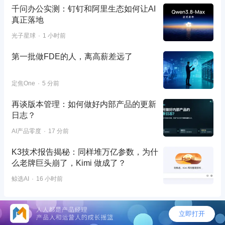
千问办公实测：钉钉和阿里生态如何让AI
真正落地
光子星球
1 小时前
第一批做FDE的人，离高薪差远了
定焦One
5 分前
再谈版本管理：如何做好内部产品的更新
日志？
AI产品零度
17 分前
K3技术报告揭秘：同样堆万亿参数，为什
么老牌巨头崩了，Kimi 做成了？
鲸选AI
16 小时前
©2026 - 人人都是产品经理