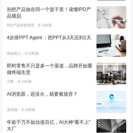
别把产品放在同一个篮子里！读懂IPD产
品规划
IPD产品研发管理
6 小时前
4步搭PPT Agent ：把PPT从3天压到1天
设绘闲人
6 小时前
即时零售不只是多一个渠道，品牌开始重
做终端生意
刀客
6 小时前
AI浏览器，还没火，就要被放弃？
克劳锐
6 小时前
年薪千万不如估值百亿，AI大神“看不上”
大厂