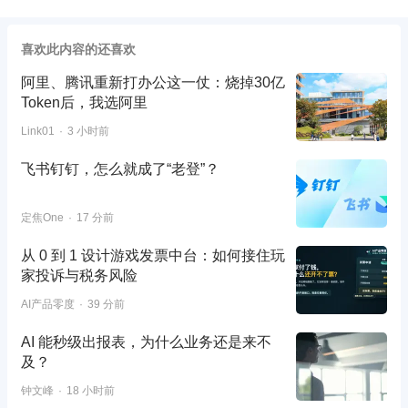
喜欢此内容的还喜欢
阿里、腾讯重新打办公这一仗：烧掉30亿
Token后，我选阿里
Link01
3 小时前
飞书钉钉，怎么就成了“老登”？
定焦One
17 分前
从 0 到 1 设计游戏发票中台：如何接住玩
家投诉与税务风险
AI产品零度
39 分前
AI 能秒级出报表，为什么业务还是来不
及？
钟文峰
18 小时前