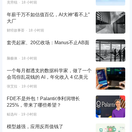
克劳锐
18 小时前
年薪千万不如估值百亿，AI大神“看不上”
大厂
财经故事荟
18 小时前
套壳起家、20亿收场：Manus不止AB面
脑极体
18 小时前
一个每月都透支的数据科学家，做了一个
会骂你乱花钱的 AI，年化收入 4 亿美元
张艾拉
19 小时前
FDE不是外包！Palantir净利润增长
225%，带来了哪些希望？
鲸选AI
19 小时前
模型越强，应用反而值钱了