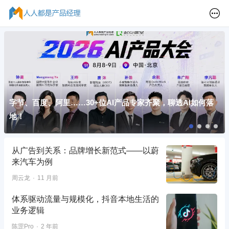
字节、百度、阿里……30+位AI产品专家齐聚，聊透AI如何落
地！
从广告到关系：品牌增长新范式——以蔚
来汽车为例
周云龙
11 月前
体系驱动流量与规模化，抖音本地生活的
业务逻辑
陈罡Pro
2 年前