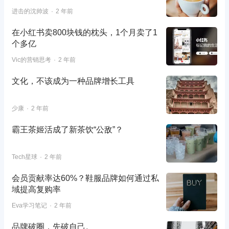
进击的沈帅波
2 年前
在小红书卖800块钱的枕头，1个月卖了1
个多亿
Vic的营销思考
2 年前
文化，不该成为一种品牌增长工具
少康
2 年前
霸王茶姬活成了新茶饮“公敌”？
Tech星球
2 年前
会员贡献率达60%？鞋服品牌如何通过私
域提高复购率
Eva学习笔记
2 年前
品牌破圈，先破自己。