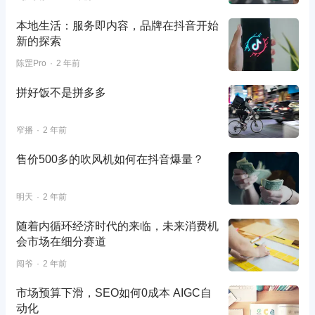
本地生活：服务即内容，品牌在抖音开始
新的探索
陈罡Pro
2 年前
拼好饭不是拼多多
窄播
2 年前
售价500多的吹风机如何在抖音爆量？
明天
2 年前
随着内循环经济时代的来临，未来消费机
会市场在细分赛道
闯爷
2 年前
市场预算下滑，SEO如何0成本 AIGC自
动化