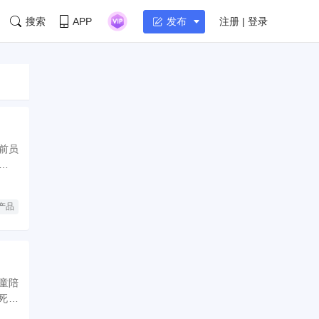
搜索
APP
注册 | 登录
发布
前员
剖析
产品
童陪
死亡
入孩子