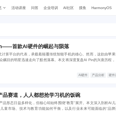
览
活动讲座
问答
企业培训
AI社区
摸鱼
HarmonyOS
Pin——首款AI硬件的崛起与陨落
为下一代计算平台的代表，承载着颠覆传统智能手机的雄心。然而，这款由苹果
众瞩目的明星迅速走向了黯然落幕。本文将深度复盘AI Pin的兴衰历程，
深层原因，探讨AI硬件在探索之路上的机遇与挑战。
AI硬件
产品分析
硬件
件产品赛道，人人都想抢学习机的饭碗
，产品形态日益多样化，但核心却始终围绕“教育”展开。本文深入剖析AI儿
儿童市场、技术与教育功能如何平衡，以及行业未来可能面临的“品牌
让位于“教育”，AI儿童硬件产品究竟能否在满足家长需求的同时，真正融