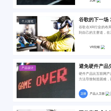
武林
谷歌的下一场 
个人随笔
谷歌在XR行业的布
到自己的主赛道，在
VR陀螺
避免硬件产品失
产品设计
硬件产品比互联网产
方法导致制造困难，
产品人卫朋