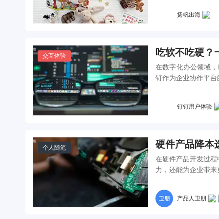
的成长？
扬帆出海
吃软不吃硬？
交互体验
在数字化办公领域，
钉作为企业协作平台
将分享钉钉在B端硬
美学、功能优化和成
钉钉用户体验
硬件产品降本
个人随笔
在硬件产品开发过程
力，还能为企业带来
产品人卫朋