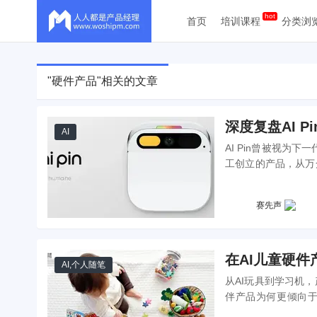
首页
培训课程
分类浏
"硬件产品"相关的文章
深度复盘AI 
AI
AI Pin曾被视
工创立的产品，从万
其从高光走向落幕的
赛先声
在AI儿童硬
AI
,
个人随笔
从AI玩具到学习机
伴产品为何更倾向于
潮”。当“陪伴”逐渐