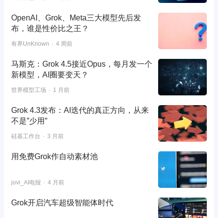
OpenAI、Grok、Meta三大模型先后发
布，谁是性价比之王？
有界UnKnown
4 周前
马斯克：Grok 4.5接近Opus，每月发一个
新模型，AI圈要变天？
世界模型工场
1 月前
Grok 4.3发布：AI迭代的真正方向，从来
不是”少用”
硅基工作台
3 月前
用免费Grok作自动素材池
jovi_AI电报
4 月前
Grok开启汽车超级智能体时代