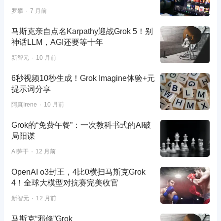
罗攀
7 月前
马斯克亲自点名Karpathy迎战Grok 5！别
神话LLM，AGI还要等十年
新智元
10 月前
6秒视频10秒生成！Grok Imagine体验+元
提示词分享
阿真Irene
10 月前
Grok的“免费午餐”：一次教科书式的AI破
局阳谋
AI笋干
12 月前
OpenAI o3封王，4比0横扫马斯克Grok
4！全球大模型对抗赛完美收官
新智元
12 月前
马斯克“邪修”Grok