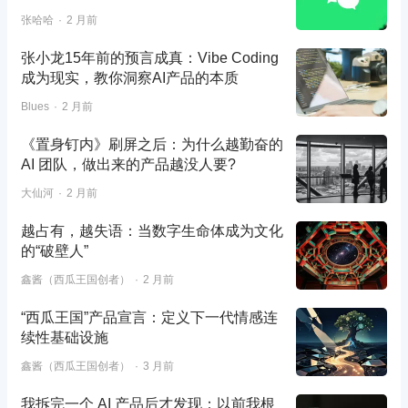
张哈哈
2 月前
张小龙15年前的预言成真：Vibe Coding
成为现实，教你洞察AI产品的本质
Blues
2 月前
《置身钉内》刷屏之后：为什么越勤奋的
AI 团队，做出来的产品越没人要?
大仙河
2 月前
越占有，越失语：当数字生命体成为文化
的“破壁人”
鑫酱（西瓜王国创者）
2 月前
“西瓜王国”产品宣言：定义下一代情感连
续性基础设施
鑫酱（西瓜王国创者）
3 月前
我拆完一个 AI 产品后才发现：以前我根