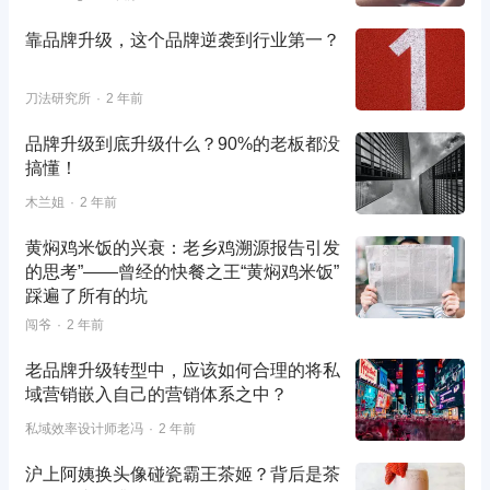
靠品牌升级，这个品牌逆袭到行业第一？
刀法研究所
2 年前
品牌升级到底升级什么？90%的老板都没
搞懂！
木兰姐
2 年前
黄焖鸡米饭的兴衰：老乡鸡溯源报告引发
的思考”——曾经的快餐之王“黄焖鸡米饭”
踩遍了所有的坑
闯爷
2 年前
老品牌升级转型中，应该如何合理的将私
域营销嵌入自己的营销体系之中？
私域效率设计师老冯
2 年前
沪上阿姨换头像碰瓷霸王茶姬？背后是茶