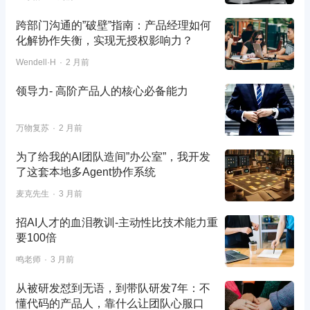
跨部门沟通的”破壁”指南：产品经理如何
化解协作失衡，实现无授权影响力？
Wendell·H
2 月前
领导力- 高阶产品人的核心必备能力
万物复苏
2 月前
为了给我的AI团队造间”办公室”，我开发
了这套本地多Agent协作系统
麦克先生
3 月前
招AI人才的血泪教训-主动性比技术能力重
要100倍
鸣老师
3 月前
从被研发怼到无语，到带队研发7年：不
懂代码的产品人，靠什么让团队心服口