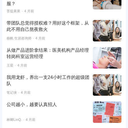
服？
菩提果果
4 月前
带团队总觉得授权难？用好这个框架，从
此不用自己熬夜救火
杨帆 生涯咨询师
4 月前
从做产品进阶拿结果：医美机构产品经理
转岗科室运营经理
王星
4 月前
我用龙虾，养出一支24小时工作的超级团
队
笔记侠
4 月前
公司越小，越要认真招人
林卿LinQ.
4 月前