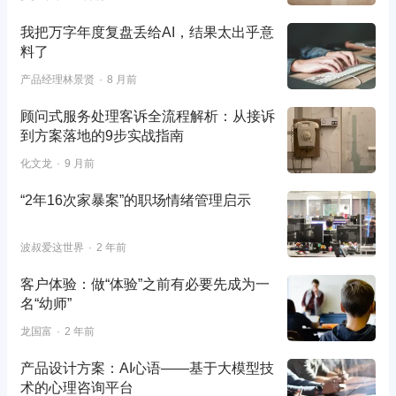
我把万字年度复盘丢给AI，结果太出乎意
料了
产品经理林景贤
8 月前
顾问式服务处理客诉全流程解析：从接诉
到方案落地的9步实战指南
化文龙
9 月前
“2年16次家暴案”的职场情绪管理启示
波叔爱这世界
2 年前
客户体验：做“体验”之前有必要先成为一
名“幼师”
龙国富
2 年前
产品设计方案：AI心语——基于大模型技
术的心理咨询平台