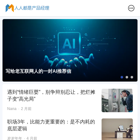
写给老互联网人的一封AI推荐信
遇到“情绪巨婴”，别争辩别忍让，把烂摊
子变“高光局”
Nana
2 月前
职场3年，比能力更重要的：是不内耗的
底层逻辑
岁岁年年
4 月前