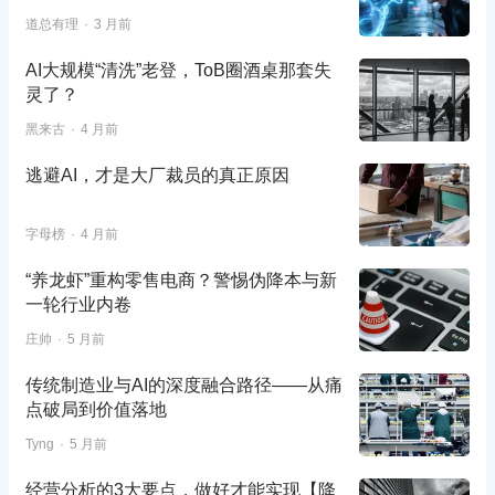
道总有理
3 月前
AI大规模“清洗”老登，ToB圈酒桌那套失
灵了？
黑来古
4 月前
逃避AI，才是大厂裁员的真正原因
字母榜
4 月前
“养龙虾”重构零售电商？警惕伪降本与新
一轮行业内卷
庄帅
5 月前
传统制造业与AI的深度融合路径——从痛
点破局到价值落地
Tyng
5 月前
经营分析的3大要点，做好才能实现【降