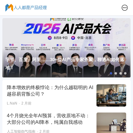
字节、百度、阿里……30+位AI产品专家齐聚，聊透AI如何落
地！
降本增效的终极悖论：为什么越聪明的 AI
越容易背叛公司？
L.NaN
2 月前
4个月烧光全年AI预算，营收原地不动：
大部分公司的AI降本，纯属自我感动
人工智能怨气指南
2 月前