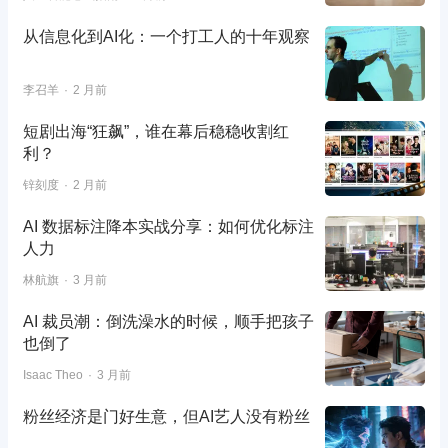
从信息化到AI化：一个打工人的十年观察
李召羊
2 月前
短剧出海“狂飙”，谁在幕后稳稳收割红
利？
锌刻度
2 月前
AI 数据标注降本实战分享：如何优化标注
人力
林航旗
3 月前
AI 裁员潮：倒洗澡水的时候，顺手把孩子
也倒了
Isaac Theo
3 月前
粉丝经济是门好生意，但AI艺人没有粉丝