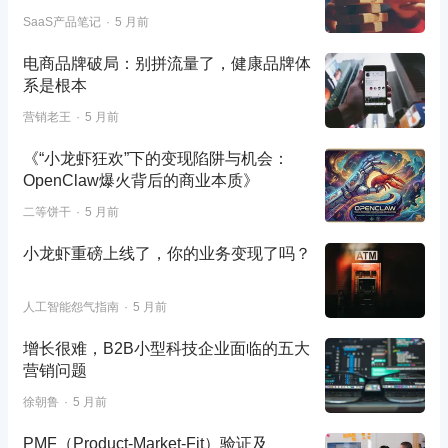
SaaS产品笔记
5 月前
电商品牌破局：别拼流量了，健康品牌体
系是根本
营销老王
5 月前
《“小龙虾狂欢”下的变现陷阱与机会：
OpenClaw爆火背后的商业本质》
二等饼干
5 月前
小龙虾重磅上线了，你的业务变现了吗？
人工智能怨气指南
5 月前
增长很难，B2B小型科技企业面临的五大
营销问题
徐朝鲁
5 月前
PMF（Product-Market-Fit）验证及