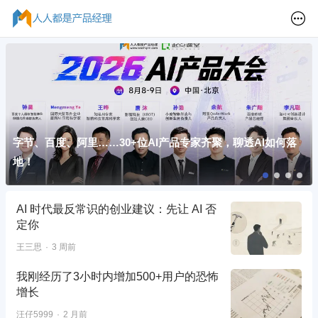
字节、百度、阿里……30+位AI产品专家齐聚，聊透AI如何落
地！
AI 时代最反常识的创业建议：先让 AI 否
定你
王三思
3 周前
我刚经历了3小时内增加500+用户的恐怖
增长
汪仔5999
2 月前